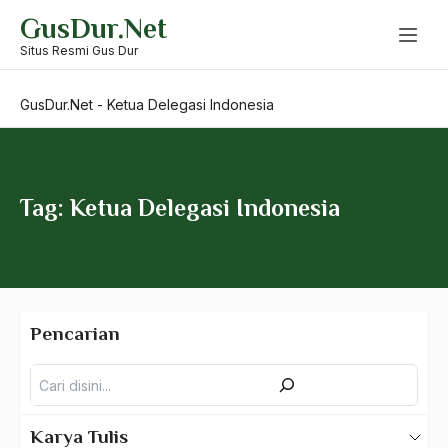
Skip
GusDur.Net
to
Kerusuhan Tasikmalaya
content
Situs Resmi Gus Dur
Kesabaran
GusDur.Net
-
Ketua Delegasi Indonesia
Kesadaran Bangsa dan Negara
Kesadaran Politik
Kesehatan Reproduksi
Tag: Ketua Delegasi Indonesia
kesejahteraan
Kesejahteraan Masyarakat
kesejahteraan rakyat
Pencarian
Kesenjangan Sosial-Ekonomi
Pencarian
Keserakahan Parpol
kesetaraan
Karya Tulis