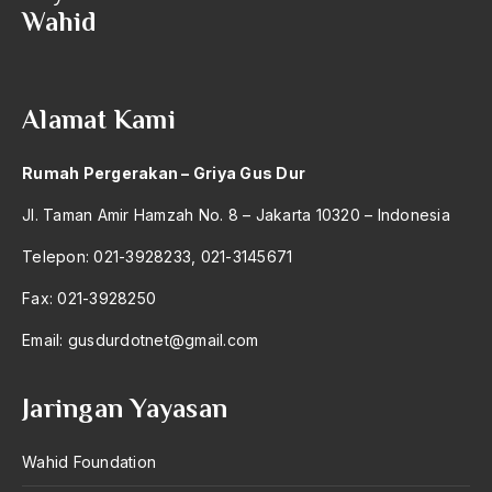
Wahid
2004
Kh Sholeh Darat
2003
KH syansuri Badawi
2002
KH. A. Kahar Muzakar
Alamat Kami
2001
KH. A. Mutamakin
Rumah Pergerakan – Griya Gus Dur
2000
KH. A. Wahid Hasyim
Jl. Taman Amir Hamzah No. 8 – Jakarta 10320 – Indonesia
1999
KH. Abdullah Faqih
Telepon: 021-3928233, 021-3145671
1998
KH. Ahmad Dahlan
Fax: 021-3928250
1997
KH. Ahmad Mutamakin
Email:
gusdurdotnet@gmail.com
1996
KH. Ahmad Siddiq
1995
KH. Ali Maschan Moesa
Jaringan Yayasan
1994
KH. Asmuni Ishak
Wahid Foundation
1993
KH. Bisri Mustofa