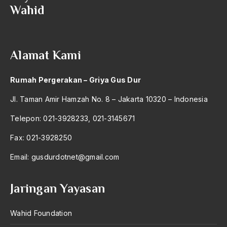
Wahid
2004
Drs. Kwik Kian Gie
2003
Drs. Kwik Tian Gie
2002
Drs. Ridwan saidi
Alamat Kami
2001
Drs. Rozy Munir
Rumah Pergerakan – Griya Gus Dur
2000
Drs. Surjadi
Jl. Taman Amir Hamzah No. 8 – Jakarta 10320 – Indonesia
1999
Dualisme Ekonomi
Telepon: 021-3928233, 021-3145671
1998
Dualisme Legitimasi
Fax: 021-3928250
1997
Dunia Barat
Email:
gusdurdotnet@gmail.com
1996
Dunia Politik
1995
Dunia Usaha
Jaringan Yayasan
1994
Dusta
Wahid Foundation
1993
Dwi Fungsi