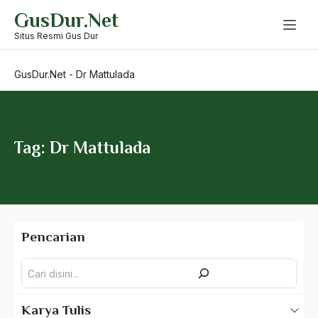
Skip
GusDur.Net
to
Djohan Effendi
content
Situs Resmi Gus Dur
DK PBB
GusDur.Net
-
Dr Mattulada
DKI Jakarta
DKJ
Dokter Idealis
Tag: Dr Mattulada
Dokter Soetomo
Doktrin Islam
Doktriner
Pencarian
DOM
Pencarian
Dom Helder Cemara
Dominasi Kiai
Karya Tulis