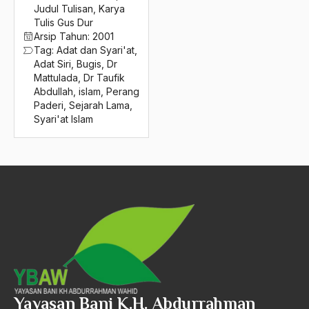
2016
Judul Tulisan
,
Karya
DR. Dr. Hjalmar Schacht
Tulis Gus Dur
2015
Dr. Ir. H. Tri Susanto M App. Sc
Arsip Tahun:
2001
Tag:
Adat dan Syari'at
,
2014
Dr. Muhammad Al-Bahy
Adat Siri
,
Bugis
,
Dr
Mattulada
,
Dr Taufik
2013
Dr. Nucholish Madjid
Abdullah
,
islam
,
Perang
Paderi
,
Sejarah Lama
,
2012
Dr. Nurcholish Madjid
Syari'at Islam
2011
Dr. Pradjarta
2010
Dr. Ribka Tjiptaning Proletariyati
2009
Dr. Ribka Tjiptaning Prolrtariyati
2008
DR. Sa'id Aqil
2007
Dr. Soedjatmoko
2006
dr. Umar Wahid
2005
Drs Syaifullah Yusuf
Yayasan Bani K.H. Abdurrahman