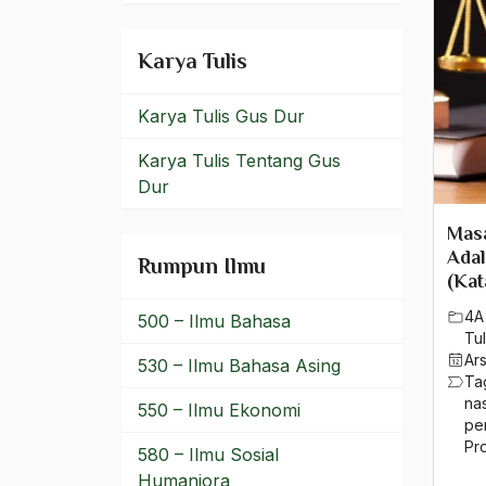
HUbungan Agama Islam
Karya Tulis
dan Negara
hubungan antar agama
Karya Tulis Gus Dur
Hubungan Antarumat
Karya Tulis Tentang Gus
Dur
Hubungan Internasional
Mas
Hubungan Islam dan
Ada
Budaya
Rumpun Ilmu
(Kat
Hubungan Islam dan
4A
500 – Ilmu Bahasa
Negara
Tul
Ar
530 – Ilmu Bahasa Asing
Hubungan Islam-Kristen
Ta
na
550 – Ilmu Ekonomi
Hubungan NU Dengan
pe
Pr
Negara
580 – Ilmu Sosial
Humaniora