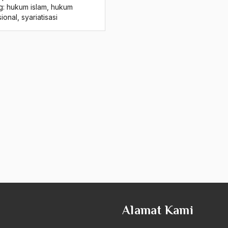
g:
hukum islam
,
hukum
sional
,
syariatisasi
Alamat Kami