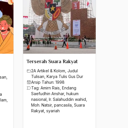
Terserah Suara Rakyat
2A Artikel & Kolom
,
Judul
Tulisan
,
Karya Tulis Gus Dur
isan
,
Arsip Tahun:
1998
Tag:
Amirn Rais
,
Endang
Saefudhin Anshar
,
hukum
ia
nasional
,
Ir. Salahuddin wahid
,
slam
,
Moh. Natsir
,
pancasila
,
Suara
Rakyat
,
syariah