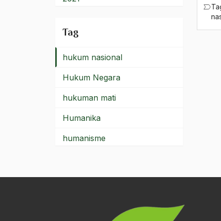
Ta
Hukum Islam Ortodok
na
2020
Tag
Hukum Kontemporer
2019
hukum nasional
2018
Hukum Negara
2017
hukuman mati
2016
Humanika
2015
humanisme
2014
humor
2013
HUmor Politisi
2012
Humor Sufi
2011
Humoris