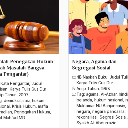
alah Penegakan Hukum
Negara, Agama dan
lah Masalah Bangsa
Segregasi Sosial
a Pengantar)
4B Naskah Buku
,
Judul Tul
Karya Tulis Gus Dur
 Kata Pengantar
,
Judul
Arsip Tahun:
1998
isan
,
Karya Tulis Gus Dur
Tag:
agama
,
Al-Azhar
,
hind
sip Tahun:
2007
belanda
,
hukum nasional
,
i
g:
demokratisasi
,
hukum
Muktamar NU Banjarmasin
,
sional
,
Krisis Hukum
,
mafia
negara
,
negara pancasila
,
radilan
,
Penegakan Hukum
,
rekonsiliasi
,
Segresi Sosial
,
of Mahfud MD
Syaikh Ali Abdurraziq