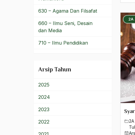
Hubungan NU-PKB
630 – Agama Dan Filsafat
Hubungan Tongkok dan
2A
Indonesia
660 – Ilmu Seni, Desain
dan Media
Hubungan Warga Negara
710 – Ilmu Pendidikan
Hukum
900 – Rumpun Ilmu
Hukum Adat
Lainnya
Arsip Tahun
Hukum Agama
Hukum dan Moralitas
2025
Hukum di Indonesia
2024
Hukum Fikih
2023
Syar
Hukum Internasional
2A 
2022
Tul
hukum islam
Ar
2021