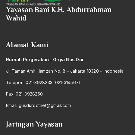
2004
Strategi Gebrakan
Yayasan Bani K.H. Abdurrahman
2003
Wahid
Strategi Kultural
2002
Strategi Pembangunan
2001
Strategi Perjuangan Umat Islam
Alamat Kami
2000
Strategi Permainan
Rumah Pergerakan – Griya Gus Dur
1999
Struktur Kekuasaan NU
Jl. Taman Amir Hamzah No. 8 – Jakarta 10320 – Indonesia
1998
Struktural kepemimpinan
Telepon: 021-3928233, 021-3145671
1997
SU MPR
Fax: 021-3928250
1996
SU MPR 1978
Email:
gusdurdotnet@gmail.com
1995
SU MPR 1993
1994
Suara Rakyat
Jaringan Yayasan
1993
Subak