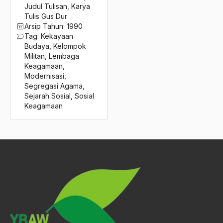
2016
Judul Tulisan
,
Karya
Sosialisme Islam
Tulis Gus Dur
2015
Sosio-Kultural
Arsip Tahun:
1990
Tag:
Kekayaan
2014
Sosio-Politik
Budaya
,
Kelompok
Militan
,
Lembaga
2013
Sosiol-ekonomis
Keagamaan
,
Modernisasi
,
2012
Spanyol
Segregasi Agama
,
Sejarah Sosial
,
Sosial
2011
spiritualitas
Keagamaan
2010
Sriwijaya
2009
Stabilitas Nasional
2008
Stabilitas Pembangunan
2007
Stabilitas Politik
2006
Status quo
2005
Strategi Ganda