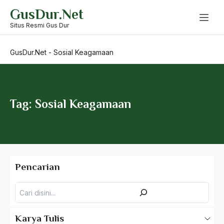
Skip
GusDur.Net
to
Soemarsaid Moertono
content
Situs Resmi Gus Dur
Soemitro Djojohadikusumo
GusDur.Net
-
Sosial Keagamaan
Soerkarno
Soka Gakkai
Solidaritas
Tag: Sosial Keagamaan
Solidaritas Bangsa
Solidaritas Massa
Solidaritas Muslim
Pencarian
Solidaritas Sempit
Pencarian
Solidaritas Sosial
Sombrero
Karya Tulis