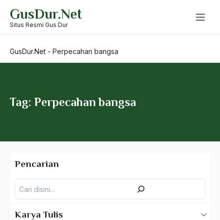
Skip
GusDur.Net
to
perjuangan etis
content
Situs Resmi Gus Dur
perjuangan ideologis
GusDur.Net
-
Perpecahan bangsa
Perjuangan Islam
Perkawinan
Perkawinan antar-agama
Tag: Perpecahan bangsa
Perkawinan Sosiologi
Perkembangan Dunia Islam
Perkembangan dunia Musik
Pencarian
Perkembangan Islam
Pencarian
Perkembangan Politik Indonesia
Perkumpulan Keagamaan Islam
Karya Tulis