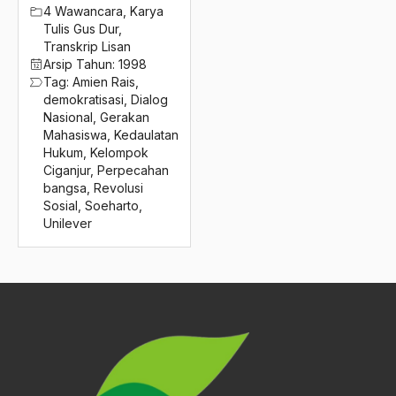
2016
4 Wawancara
,
Karya
Perserikatan Bangsa-Bangsa
Tulis Gus Dur
,
2015
Perspektif Agama Islam
Transkrip Lisan
Arsip Tahun:
1998
2014
perspektif baru
Tag:
Amien Rais
,
demokratisasi
,
Dialog
2013
Perspektif Islamm
Nasional
,
Gerakan
Mahasiswa
,
Kedaulatan
2012
Pertahanan negara
Hukum
,
Kelompok
Ciganjur
,
Perpecahan
2011
pertamina
bangsa
,
Revolusi
Sosial
,
Soeharto
,
2010
Pertanian
Unilever
2009
Pertanian Kapitalistik
2008
pertentangan
2007
Perti
2006
Pertimbangan Geopolitis
2005
Pertimbangan Politis