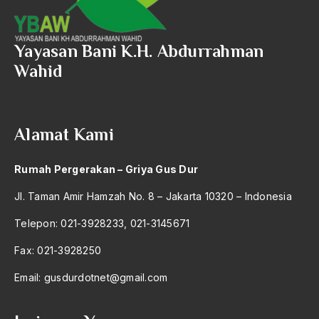
2004
Pertumbuhan Ekonomi
2003
Pertumbuhan Indonesia
Yayasan Bani K.H. Abdurrahman
2002
Wahid
Perubahan Politik
2001
perubahan sosial
2000
perubahan struktural
Alamat Kami
1999
pesantren
Rumah Pergerakan – Griya Gus Dur
1998
pesantren kajen
Jl. Taman Amir Hamzah No. 8 – Jakarta 10320 – Indonesia
1997
Pesantren Tambak Beras
Telepon: 021-3928233, 021-3145671
1996
pesawat
Fax: 021-3928250
1995
Pesta Demokrasi Tunggal
Email:
gusdurdotnet@gmail.com
1994
PETA
1993
Petani