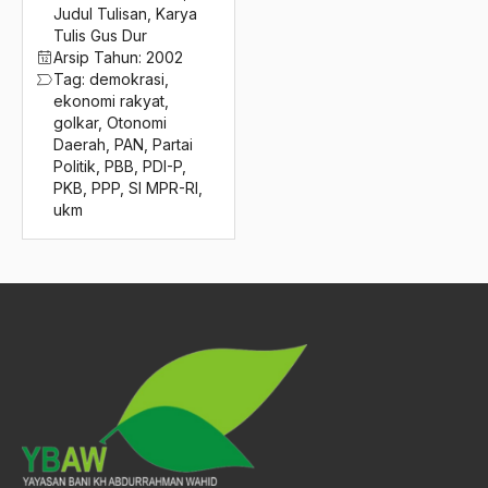
2016
Judul Tulisan
,
Karya
Sikap Dasar Pemimpin
Tulis Gus Dur
2015
Sikap Egosentris
Arsip Tahun:
2002
Tag:
demokrasi
,
2014
Sikap Militan
ekonomi rakyat
,
golkar
,
Otonomi
2013
Siklus Kehidupan
Daerah
,
PAN
,
Partai
Politik
,
PBB
,
PDI-P
,
2012
silatur
PKB
,
PPP
,
SI MPR-RI
,
ukm
2011
Silaturahmi
2010
Silaturrahmi
2009
simbol
2008
Simon Perez
2007
Simposium Paris
2006
Sindhunata
2005
Sineas