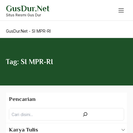
Skip
GusDur.Net
to
Sentimen Keagamaan
content
Situs Resmi Gus Dur
Sepak Bola
GusDur.Net
-
SI MPR-RI
sepakbola
sepakbola indonesia
separatisme
Tag: SI MPR-RI
Serangan Bali
Serat Cebolek
serdadu
Pencarian
Serikat dagang islam
Pencarian
Shakib Arsalan
shalawat
Karya Tulis