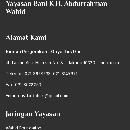
Yayasan Bani K.H. Abdurrahman
2004
singapura
Wahid
2003
Sintesa Agama-negara
2002
Sistem Agraris
Alamat Kami
2001
Sistem Baru
2000
Sistem Birokrasi
Rumah Pergerakan – Griya Gus Dur
1999
Sistem Ekonomi
Jl. Taman Amir Hamzah No. 8 – Jakarta 10320 – Indonesia
1998
Sistem Hukum Barat
Telepon: 021-3928233, 021-3145671
1997
Sistem Individu
Fax: 021-3928250
1996
sistem islam
Email:
gusdurdotnet@gmail.com
1995
Sistem Kapitalisme Global
Jaringan Yayasan
1994
Sistem Kekuasaan
1993
Sistem Nilai di Indonesia
Wahid Foundation