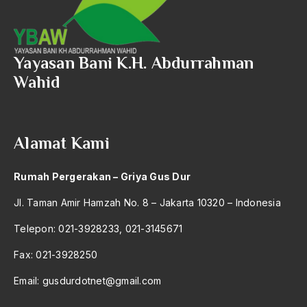
2004
Syahrir
2003
Syaikh Abdul Qohar
Yayasan Bani K.H. Abdurrahman
2002
Syaikh Abdurrahman Ngroto
Wahid
2001
Syaikh Ahmad tijani
2000
Syaikh Ali Abdurraziq
Alamat Kami
1999
Syaikh Usman Ngudung
1998
Syara
Rumah Pergerakan – Griya Gus Dur
1997
Syari'at
Jl. Taman Amir Hamzah No. 8 – Jakarta 10320 – Indonesia
1996
Syari'at Islam
Telepon: 021-3928233, 021-3145671
1995
syariah
Fax: 021-3928250
1994
syariatisasi
Email:
gusdurdotnet@gmail.com
1993
Syarikat Dagang Islam