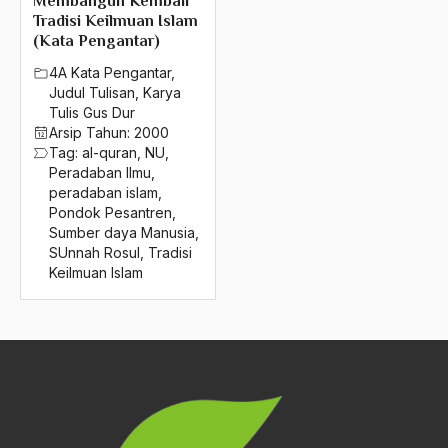
Membangun Kembali
2016
Surga ditelapak Kaki Ibu
Tradisi Keilmuan Islam
(Kata Pengantar)
2015
Survival Ability Agama
4A Kata Pengantar
,
2014
surya paloh
Judul Tulisan
,
Karya
Tulis Gus Dur
2013
Susilo Bambang Yudhoyono
Arsip Tahun:
2000
Tag:
al-quran
,
NU
,
2012
Sutan Syahris
Peradaban Ilmu
,
peradaban islam
,
2011
Sutawidkaya
Pondok Pesantren
,
Sumber daya Manusia
,
2010
Sutawijaya
SUnnah Rosul
,
Tradisi
2009
Keilmuan Islam
Swami Shanti Demokrasi
2008
Swedia
2007
Swedia vs Jerman
2006
sweeping
2005
Syah