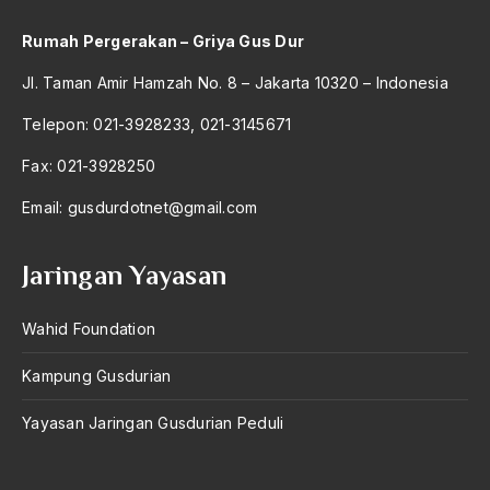
Darul Hadith
Rumah Pergerakan – Griya Gus Dur
Darurat Militer
Jl. Taman Amir Hamzah No. 8 – Jakarta 10320 – Indonesia
das kapital
Telepon: 021-3928233, 021-3145671
Datuk Asri
Fax: 021-3928250
Daud Rasyid
Email:
gusdurdotnet@gmail.com
Deideologisasi
Deklarasi Ciganjur
Jaringan Yayasan
Dekrit 5 juli 1958
Wahid Foundation
Dekrit 5 Juli 1959
Kampung Gusdurian
Dekrit Anti-Teror
Yayasan Jaringan Gusdurian Peduli
Dekrit Presiden 5 Juli 59
Demikrasi Pancasila