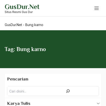
Skip
GusDur.Net
to
Budaya Pesantren
content
Situs Resmi Gus Dur
Budaya Politik
GusDur.Net
-
Bung karno
Budaya Usaha
Budayawan
Budd Schulberg
Tag: Bung karno
buddha
Budha
Budu dan Rasa
Pencarian
Bugis
Pencarian
Buku "1492"
Buku P4
Karya Tulis