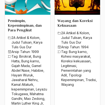
1992
Cinta Tanah Air
1991
Cirebon
Pemimpin,
Wayang dan Koreksi
1990
cita-cita
Kepemimpinan, dan
Kekuasaan
Para Pengikut
1989
2A Artikel & Kolom
,
Citra Islam
2A Artikel & Kolom
,
Judul Tulisan
,
Karya
1988
Judul Tulisan
,
Karya
Tulis Gus Dur
Clash of Civilization
Tulis Gus Dur
Arsip Tahun:
1994
1987
clash of civilizations
Arsip Tahun:
1999
Tag:
Bung karno
,
Tag:
Birokrat
,
Bung
Kohesi masyarakat
,
1986
Clemens Westerhoff
Hatta
,
Bung karno
,
Koreksi kekuasaan
,
Gajah Mada
,
Gamel
Legitimasi
,
1985
Clifford Geertz
Abdel Nase
,
Habibie
,
Pemerintahan yang
Hayam Wuruk
,
Adil
,
Tipologi
1984
Columbus
Jawaharal Nehru
,
Kepemimpinan
,
Tradisi
,
Kamal Attaturk
,
Wayang
1983
Communist Party of China
kepemimpinan
,
Leyazu
Tokugawa
,
Mahatma
1982
counter terrorism
Gandhi
,
Mao Zedong
,
1981
Martin Luther King Jr
,
CSIS