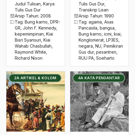
2016
Judul Tulisan
,
Karya
Tulis Gus Dur
,
Caligula
Tulis Gus Dur
Transkrip Lisan
2015
Calon Legislatif
Arsip Tahun:
2008
Arsip Tahun:
1990
Tag:
Bung karno
,
DPR-
Tag:
agama
,
Asas
2014
Calon presiden
GR
,
John F. Kennedy
,
Pancasila
,
bangsa
,
kepemimpinan
,
Kiai
Bung karno
,
icmi
,
kiai
,
2013
Capres
Bisri Syansuri
,
Kiai
Konglomerat
,
LP3ES
,
Wahab Chasbullah
,
negara
,
NU
,
Pemikiran
2012
Carlos Alberto Parreira
Raymond White
,
Gus dur
,
pesantren
,
Richard Nixon
RUU PA
,
Soeharto
2011
Carlos Alberto Perreira
2010
Catatan Etnografis
2A ARTIKEL & KOLOM
4A KATA PENGANTAR
2009
Catenaccio
2008
Cendekiawan
2007
cendekiawan muslim
2006
Cendikiawan
2005
Chalid Mawardi