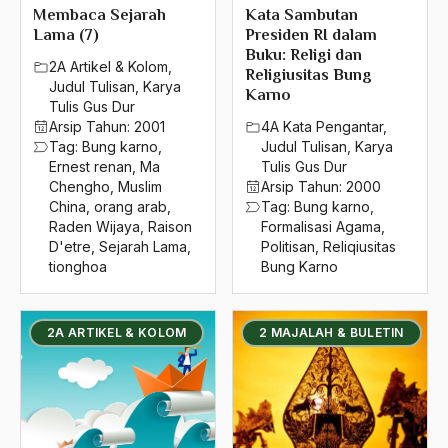
2004
Membaca Sejarah
Kata Sambutan
Chaplin
Lama (7)
Presiden RI dalam
2003
Buku: Religi dan
Charles Issawi
2A Artikel & Kolom
,
Religiusitas Bung
Judul Tulisan
,
Karya
2002
Karno
Charles Torrey
Tulis Gus Dur
Arsip Tahun:
2001
4A Kata Pengantar
,
2001
Chechnya
Tag:
Bung karno
,
Judul Tulisan
,
Karya
2000
Ernest renan
,
Ma
Tulis Gus Dur
Chiang Che Min
Chengho
,
Muslim
Arsip Tahun:
2000
1999
China
,
orang arab
,
Tag:
Bung karno
,
china
Raden Wijaya
,
Raison
Formalisasi Agama
,
1998
D'etre
,
Sejarah Lama
,
Politisan
,
Reliqiusitas
Cholid Mawardi
tionghoa
Bung Karno
1997
CIA
1996
cina
2A ARTIKEL & KOLOM
2 MAJALAH & BULETIN
1995
cina muslim
1994
cinta kongkret
1993
cinta konseptual