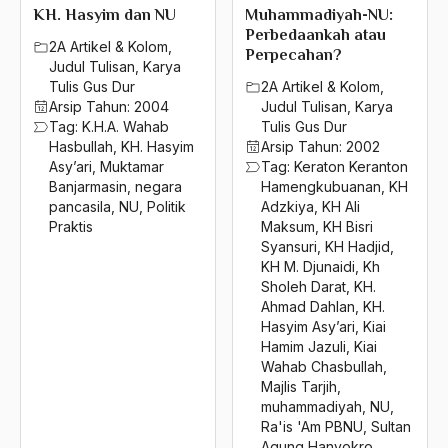
2004
KH. Hasyim dan NU
Muhammadiyah-NU:
Khomeini
Perbedaankah atau
2A Artikel & Kolom
,
2003
Perpecahan?
Khonghucu
Judul Tulisan
,
Karya
Tulis Gus Dur
2A Artikel & Kolom
,
2002
Khulafa al-Rasyidin
Arsip Tahun:
2004
Judul Tulisan
,
Karya
Tag:
K.H.A. Wahab
Tulis Gus Dur
2001
Ki Ageng Ganjur
Hasbullah
,
KH. Hasyim
Arsip Tahun:
2002
2000
Asy’ari
,
Muktamar
Tag:
Keraton Keranton
Ki Ageng Gringging
Banjarmasin
,
negara
Hamengkubuanan
,
KH
1999
pancasila
,
NU
,
Politik
Adzkiya
,
KH Ali
Ki Ageng Pamanahan
Praktis
Maksum
,
KH Bisri
1998
Syansuri
,
KH Hadjid
,
kiai
KH M. Djunaidi
,
Kh
1997
Sholeh Darat
,
KH.
Kiai A. Fatah Hasyim
Ahmad Dahlan
,
KH.
1996
Kiai Abdul Fakih
Hasyim Asy’ari
,
Kiai
Hamim Jazuli
,
Kiai
1995
Kiai Abdul Muchitch Muzady
Wahab Chasbullah
,
Majlis Tarjih
,
1994
Kiai Abdullah Rawi
muhammadiyah
,
NU
,
Ra'is 'Am PBNU
,
Sultan
1993
Kiai Abdullah Syafi'i
Agung Hanyokro