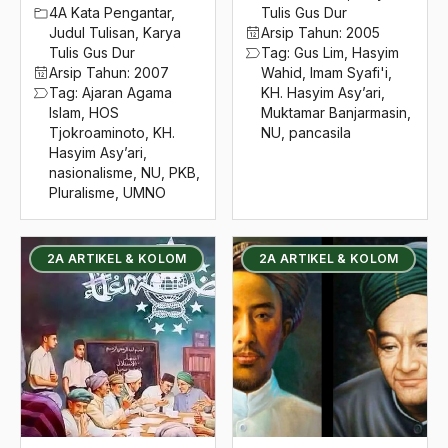
2016
4A Kata Pengantar
,
Tulis Gus Dur
KH.M.Hasyim Asy’ari
Judul Tulisan
,
Karya
Arsip Tahun:
2005
2015
KH.Wahid Hasyim
Tulis Gus Dur
Tag:
Gus Lim
,
Hasyim
Arsip Tahun:
2007
Wahid
,
Imam Syafi'i
,
2014
Khalid Muhyiddin
Tag:
Ajaran Agama
KH. Hasyim Asy’ari
,
Islam
,
HOS
Muktamar Banjarmasin
,
2013
khataman
Tjokroaminoto
,
KH.
NU
,
pancasila
Hasyim Asy’ari
,
2012
Khatami
nasionalisme
,
NU
,
PKB
,
Pluralisme
,
UMNO
2011
Khawarij
2010
khilafah
2A ARTIKEL & KOLOM
2A ARTIKEL & KOLOM
2009
Khitah 1926
2008
Khithah NU
2007
Khiththah 1926
2006
Khittah
2005
Khittah 1926