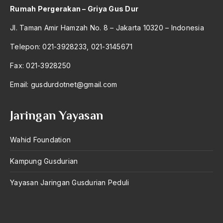
Kiai Hasyim Muzadi
Rumah Pergerakan – Griya Gus Dur
Kiai Idham Chalid
Jl. Taman Amir Hamzah No. 8 – Jakarta 10320 – Indonesia
Kiai Idris
Telepon: 021-3928233, 021-3145671
Kiai Ilyas Ruchiyat
Fax: 021-3928250
Kiai Iskandar
Email:
gusdurdotnet@gmail.com
Kiai Kampung
Jaringan Yayasan
Kiai Khasbullah
Kiai Machrus Ali
Wahid Foundation
Kiai Madun
Kampung Gusdurian
Kiai Mahfudz-Somulangu
Yayasan Jaringan Gusdurian Peduli
Kiai Makelar
Kiai Mas'ud