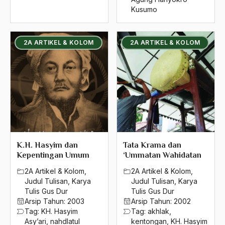
Kusumo
1992
Kiai Abdurrahman Nawi
1991
Kiai Achmad Shiddiq
2A ARTIKEL & KOLOM
2A ARTIKEL & KOLOM
1990
Kiai Adlan Ali
1989
Kiai Ahmad Mutamaqin
1988
Kiai Ali Krapyak
1987
Kiai ALi Maksum
1986
kiai Ali Yafie
1985
K.H. Hasyim dan
Tata Krama dan
Kiai As'ad
Kepentingan Umum
‘Ummatan Wahidatan
1984
Kiai Asketik
2A Artikel & Kolom
,
2A Artikel & Kolom
,
Judul Tulisan
,
Karya
Judul Tulisan
,
Karya
1983
Kiai Asnawi
Tulis Gus Dur
Tulis Gus Dur
Arsip Tahun:
2003
Arsip Tahun:
2002
1982
Kiai Basori Alwi
Tag:
KH. Hasyim
Tag:
akhlak
,
1981
Asy’ari
,
nahdlatul
kentongan
,
KH. Hasyim
Kiai Bisri Mustofa