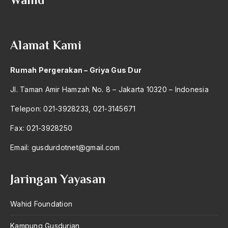
2004
Bharatiya Janatha Party
2003
Bhineka Tunggal Ika
Alamat Kami
2002
Bhinneka Tunggal Ika
2001
biaya
Rumah Pergerakan – Griya Gus Dur
2000
Bid'ah Phoby
Jl. Taman Amir Hamzah No. 8 – Jakarta 10320 – Indonesia
1999
Bidan NU
Telepon: 021-3928233, 021-3145671
1998
Bidang Budaya dan Sastra
Fax: 021-3928250
1997
Bidang Kebudayaan
Email:
gusdurdotnet@gmail.com
1996
Bidang Niaga
Jaringan Yayasan
1995
Bidang Produksi
1994
Wahid Foundation
Bidang Sejarah
1993
Bill Clinton
Kampung Gusdurian