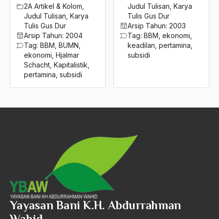
2016
2A Artikel & Kolom
,
Judul Tulisan
,
Karya
Benazir Bhutto
Judul Tulisan
,
Karya
Tulis Gus Dur
2015
bencana alam
Tulis Gus Dur
Arsip Tahun:
2003
Arsip Tahun:
2004
Tag:
BBM
,
ekonomi
,
2014
benny moerdani
Tag:
BBM
,
BUMN
,
keadilan
,
pertamina
,
ekonomi
,
Hjalmar
subsidi
2013
Benturan Antar Budaya
Schacht
,
Kapitalistik
,
pertamina
,
subsidi
2012
Beragama Secara Inklusif
2011
Berdzikir
2010
Berita
2009
bersabar
2008
Bersyukur
2007
Betawi
2006
BHairawa
Yayasan Bani K.H. Abdurrahman
2005
Bhairawan
Wahid