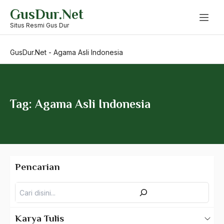
Skip
GusDur.Net
to
Adil dan Makmur
content
Situs Resmi Gus Dur
Adipati Unus
GusDur.Net
-
Agama Asli Indonesia
Administrasi Negara
Adnan Buyung Nasution
Adopsi
Tag: Agama Asli Indonesia
Adu Pinalti
Advisors
Aera-Europa
Pencarian
Afganistan
Pencarian
Afiliasi Kultural
Afrika
Karya Tulis