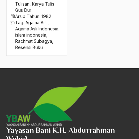
2016
Tulisan
,
Karya Tulis
agama elitis
Gus Dur
2015
Agama Hukum
Arsip Tahun:
1982
Tag:
Agama Asli
,
2014
Agama Inovasi
Agama Asli Indonesia
,
islam indonesia
,
2013
Agama Islam
Rachmat Subagya
,
Resensi Buku
2012
agama populer
2011
Agama Terang
2010
Agamawan
2009
Agenda Nasional
2008
Agraria
2007
agraris
2006
Agum Gumelar
Yayasan Bani K.H. Abdurrahman
2005
Agus Miftah
Wahid