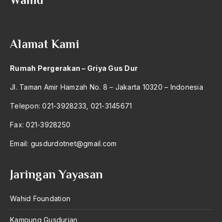
2004
Ahimsa
2003
Ahli
Alamat Kami
2002
ahli fikih
2001
Ahli Ilmu Agama
Rumah Pergerakan – Griya Gus Dur
2000
Ahli waris
Jl. Taman Amir Hamzah No. 8 – Jakarta 10320 – Indonesia
1999
ahlul sunnah wal jamaah
Telepon: 021-3928233, 021-3145671
1998
Ahlussunnah
Fax: 021-3928250
1997
Ahlussunnah Wal jamaah
Email:
gusdurdotnet@gmail.com
1996
Ahmad Benbella
Jaringan Yayasan
1995
Ahmad Daudy
1994
Wahid Foundation
Ahmad Dhani
1993
Ahmad Hasan Rurbi
Kampung Gusdurian