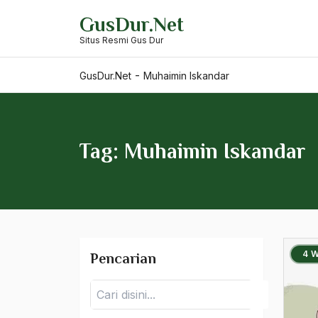
moderat
Skip
GusDur.Net
to
modernis
Situs Resmi Gus Dur
content
Modernisasi
-
GusDur.Net
Muhaimin Iskandar
Modernisasi Kitab Kuning
Modernisasi Pendidikan
Tag: Muhaimin Iskandar
Modernisasi Pesantren
Modernisasi Tasawuf
Modernitas
Moerdiono
4 
Pencarian
Moh. Natsir
Pencarian
Mohamad Guntur Romli