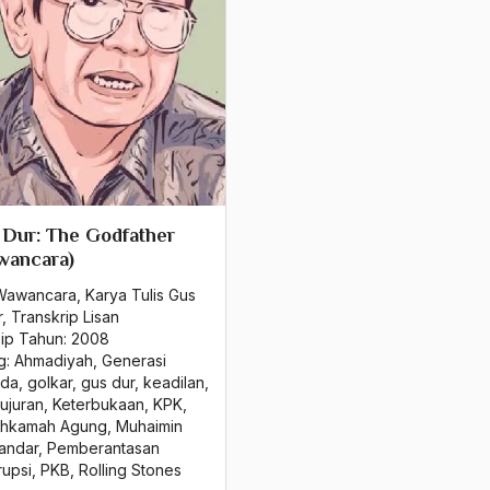
Dur: The Godfather
wancara)
Wawancara
,
Karya Tulis Gus
r
,
Transkrip Lisan
sip Tahun:
2008
g:
Ahmadiyah
,
Generasi
da
,
golkar
,
gus dur
,
keadilan
,
ujuran
,
Keterbukaan
,
KPK
,
hkamah Agung
,
Muhaimin
kandar
,
Pemberantasan
rupsi
,
PKB
,
Rolling Stones