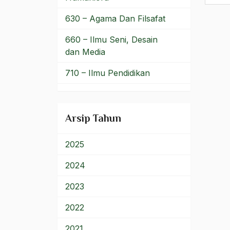
motif agama
630 – Agama Dan Filsafat
motif keagamaan
660 – Ilmu Seni, Desain
dan Media
Motif Politis
710 – Ilmu Pendidikan
mpr
900 – Rumpun Ilmu
MPR MA
Lainnya
Arsip Tahun
MPR RI
Mu'tazilah
2025
Muallim Betawi
2024
muangthai
2023
Mubaligh Muda
2022
Mubarok
2021