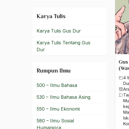
Mohammad Al-Khatami
Mohammad Asrar Madani
Karya Tulis
Mohammad Hatta
Karya Tulis Gus Dur
Mohammad Sobary
Karya Tulis Tentang Gus
Monopoli Perekonomian
Dur
Moral
Gus 
(Wa
Rumpun Ilmu
Moral Absolut
4 
moralitas
Du
500 – Ilmu Bahasa
Ar
Ta
Moralitas Agama
530 – Ilmu Bahasa Asing
Mu
kej
Moro Islamic Liberation
550 – Ilmu Ekonomi
Ma
Front
Is
580 – Ilmu Sosial
Ko
Moskow
Humaniora