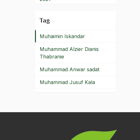
Mufakat Cibeureung
2020
Tag
Mufti Hadramaut
2019
Muhaimin Iskandar
2018
Muhammad Alzier Dianis
2017
Thabranie
2016
Muhammad Anwar sadat
2015
Muhammad Jusuf Kala
2014
Muhammad Mustafa al-
2013
Azami
2012
Muhammad Natsir
2011
Muhammad Saw