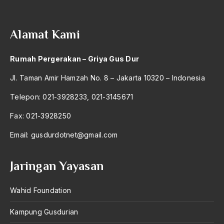
2004
Kebebasan Pers
2003
Kebenaran Ilahi
Alamat Kami
2002
Kebenaran Ilmiah
Rumah Pergerakan – Griya Gus Dur
2001
kebenaran relatif
Jl. Taman Amir Hamzah No. 8 – Jakarta 10320 – Indonesia
2000
keberagaman
Telepon: 021-3928233, 021-3145671
1999
Keberanian Moral
Fax: 021-3928250
1998
Kebersamaan
Email:
gusdurdotnet@gmail.com
1997
Kebesaran Bangsa dan negara
1996
Kebhinekaan
Jaringan Yayasan
1995
Kebijakan
Wahid Foundation
1994
kebijakan gus dur
Kampung Gusdurian
1993
Kebijakan Islam