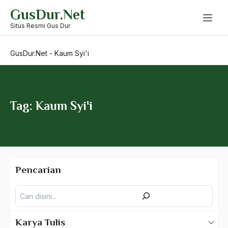
Skip
GusDur.Net
to
Kaum Intelektual
content
Situs Resmi Gus Dur
Kaum Inteligensia
GusDur.Net
-
Kaum Syi'i
Kaum Inteltual
Kaum Komunis
Kaum Miskin
Tag: Kaum Syi'i
Kaum Muda
Kaum Mullah
Kaum Muslim
Pencarian
Kaum Muslimin
Pencarian
Kaum Nasionalis
Kaum Nasrani
Karya Tulis