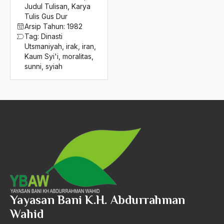
2016
Judul Tulisan
,
Karya
keadilan sosial
Tulis Gus Dur
2015
Keahlian
Arsip Tahun:
1982
Tag:
Dinasti
2014
Keamanan
Utsmaniyah
,
irak
,
iran
,
Kaum Syi'i
,
moralitas
,
2013
Kearifan
sunni
,
syiah
2012
Kebangkitan Islam
2011
Kebangkitan Nasional
2010
kebangsaan
2009
Kebangsaan Indonesia
2008
kebangsaan modern
2007
kebatinan
2006
Kebebasan
Yayasan Bani K.H. Abdurrahman
Wahid
2005
Kebebasan beragama