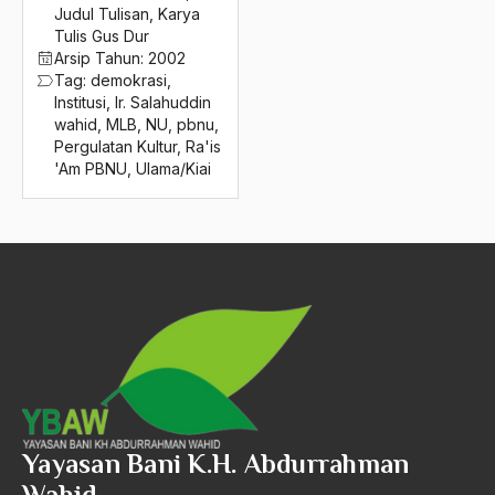
2016
Judul Tulisan
,
Karya
modernis
Tulis Gus Dur
2015
Modernisasi
Arsip Tahun:
2002
Tag:
demokrasi
,
2014
Modernisasi Kitab Kuning
Institusi
,
Ir. Salahuddin
wahid
,
MLB
,
NU
,
pbnu
,
2013
Modernisasi Pendidikan
Pergulatan Kultur
,
Ra'is
'Am PBNU
,
Ulama/Kiai
2012
Modernisasi Pesantren
2011
Modernisasi Tasawuf
2010
Modernitas
2009
Moerdiono
2008
Moh. Natsir
2007
Mohamad Guntur Romli
2006
Mohammad Al-Khatami
Yayasan Bani K.H. Abdurrahman
2005
Mohammad Asrar Madani
Wahid