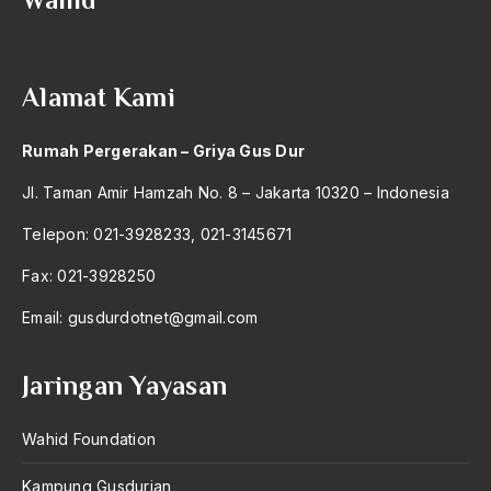
2004
Mohammad Hatta
2003
Mohammad Sobary
Alamat Kami
2002
Monopoli Perekonomian
2001
Moral
Rumah Pergerakan – Griya Gus Dur
2000
Moral Absolut
Jl. Taman Amir Hamzah No. 8 – Jakarta 10320 – Indonesia
1999
moralitas
Telepon: 021-3928233, 021-3145671
1998
Moralitas Agama
Fax: 021-3928250
1997
Moro Islamic Liberation Front
Email:
gusdurdotnet@gmail.com
1996
Moskow
Jaringan Yayasan
1995
motif agama
1994
Wahid Foundation
motif keagamaan
1993
Motif Politis
Kampung Gusdurian