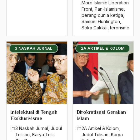
Moro Islamic Liberation
Islamiah
Front
,
Pan-Islamisme
,
perang dunia ketiga
,
islamisasi
Samuel Huntington
,
Soka Gakkai
,
terorisme
Islamisasi Birokrasi
Islamisasi terbatas
3 NASKAH JURNAL
2A ARTIKEL & KOLOM
islamku
Ismail Hasan Metarium
Israel
israel palestina
Israk Mikraj
Intelektual di Tengah
Birokratisasi Gerakan
Istri Gus Dur
Eksklusivisme
Islam
Italia
3 Naskah Jurnal
,
Judul
2A Artikel & Kolom
,
Tulisan
,
Karya Tulis
Judul Tulisan
,
Karya
Ivan Illich