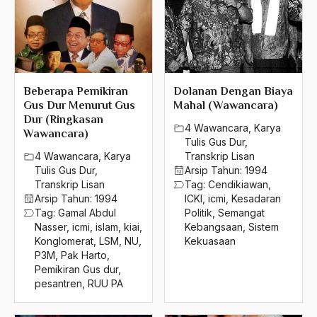
1992
Ilmu Ekonomi
1991
Ilmu Fiqh
1990
Ilmu Islam
Beberapa Pemikiran
Dolanan Dengan Biaya
1989
Ilmu Keagamaan Islam
Gus Dur Menurut Gus
Mahal (Wawancara)
Dur (Ringkasan
1988
4 Wawancara
,
Karya
ilmu Ketuhanan
Wawancara)
Tulis Gus Dur
,
1987
Ilmu Pengetahuan
4 Wawancara
,
Karya
Transkrip Lisan
Tulis Gus Dur
,
Arsip Tahun:
1994
1986
Ilmu Pengetatahuan dan teknologi
Transkrip Lisan
Tag:
Cendikiawan
,
Arsip Tahun:
1994
ICKI
,
icmi
,
Kesadaran
1985
Ilmu Politik
Tag:
Gamal Abdul
Politik
,
Semangat
Nasser
,
icmi
,
islam
,
kiai
,
Kebangsaan
,
Sistem
1984
Ilmu Riwayah
Konglomerat
,
LSM
,
NU
,
Kekuasaan
P3M
,
Pak Harto
,
1983
Ilmu Sosial
Pemikiran Gus dur
,
pesantren
,
RUU PA
1982
Ilmu Syari'ah
1981
Ilmu tarekat