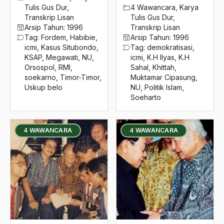
Tulis Gus Dur
,
4 Wawancara
,
Karya
interpretasi
Transkrip Lisan
Tulis Gus Dur
,
Arsip Tahun:
1996
Transkrip Lisan
Intervensi Sepiritual
Tag:
Fordem
,
Habibie
,
Arsip Tahun:
1996
icmi
,
Kasus Situbondo
,
Tag:
demokratisasi
,
Inul
KSAP
,
Megawati
,
NU
,
icmi
,
K.H Ilyas
,
K.H
Orsospol
,
RMI
,
Sahal
,
Khittah
,
inul daratista
soekarno
,
Timor-Timor
,
Muktamar Cipasung
,
Uskup belo
NU
,
Politik Islam
,
invasi amerika
Soeharto
IPNU
Iptek
4 WAWANCARA
4 WAWANCARA
Ir. Akbar Tanjung
Ir. Salahuddin wahid
irak
iran
Iraq