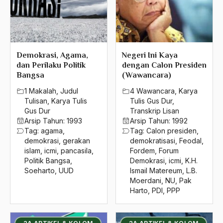
Islam dan Pancasila
Islam dan Politik
Islam dan Seni
Demokrasi, Agama,
Negeri Ini Kaya
Islam di Indonesia
dan Perilaku Politik
dengan Calon Presiden
Bangsa
(Wawancara)
Islam di Malaysia
1 Makalah
,
Judul
4 Wawancara
,
Karya
Islam fundamental
Tulisan
,
Karya Tulis
Tulis Gus Dur
,
Gus Dur
Transkrip Lisan
Islam fundamentalis
Arsip Tahun:
1993
Arsip Tahun:
1992
Tag:
agama
,
Tag:
Calon presiden
,
islam garis keras
demokrasi
,
gerakan
demokratisasi
,
Feodal
,
islam
,
icmi
,
pancasila
,
Fordem
,
Forum
Islam Gedongan
Politik Bangsa
,
Demokrasi
,
icmi
,
K.H.
Soeharto
,
UUD
Ismail Matereum
,
L.B.
islam indonesia
Moerdani
,
NU
,
Pak
Islam Jama'ah
Harto
,
PDI
,
PPP
Islam Kanan