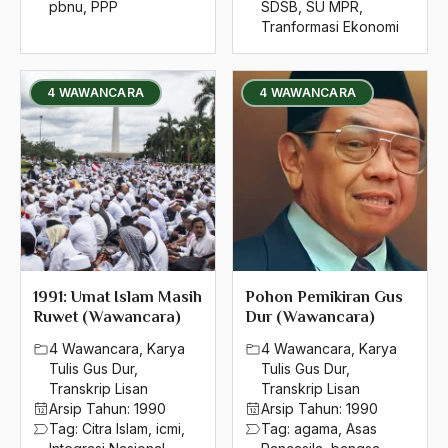
pbnu
,
PPP
SDSB
,
SU MPR
,
India Inggris Indonesia
Tranformasi Ekonomi
Individu
indonesia
4 WAWANCARA
4 WAWANCARA
Indonesia 1995
Indonesia Baru
Indosat
Industri Militer
Industrialis
1991: Umat Islam Masih
Pohon Pemikiran Gus
Instituisional
Ruwet (Wawancara)
Dur (Wawancara)
4 Wawancara
,
Karya
4 Wawancara
,
Karya
Institusi
Tulis Gus Dur
,
Tulis Gus Dur
,
Integrasi Nasional
Transkrip Lisan
Transkrip Lisan
Arsip Tahun:
1990
Arsip Tahun:
1990
Integritas Indonesia
Tag:
Citra Islam
,
icmi
,
Tag:
agama
,
Asas