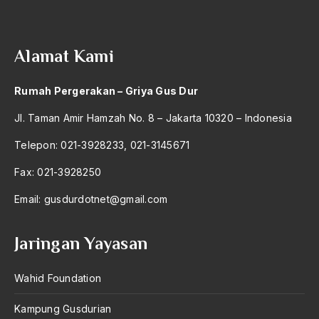
Jama’ah Islamiyah
jamaah
Alamat Kami
James C.Scott
Rumah Pergerakan – Griya Gus Dur
Jaminan dasar Keselamatan
Jl. Taman Amir Hamzah No. 8 – Jakarta 10320 – Indonesia
Jaringan Transportasi
Telepon: 021-3928233, 021-3145671
Jauhar
Fax: 021-3928250
Jawa Barat
Email:
gusdurdotnet@gmail.com
Jawa Tengah
Jaringan Yayasan
Jawa Timur
Jawaban Presiden
Wahid Foundation
Jawaharal Nehru
Kampung Gusdurian