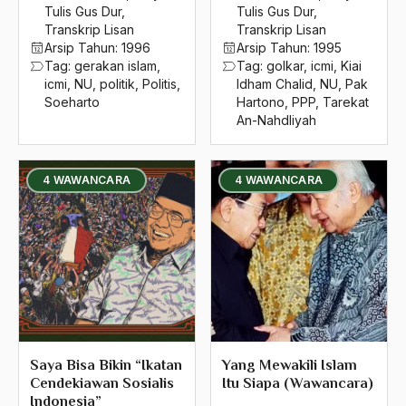
2016
Tulis Gus Dur
,
Tulis Gus Dur
,
Ideologi Nasionalis
Transkrip Lisan
Transkrip Lisan
2015
Ideologi Negara
Arsip Tahun:
1996
Arsip Tahun:
1995
Tag:
gerakan islam
,
Tag:
golkar
,
icmi
,
Kiai
2014
Ideologi Pancasila
icmi
,
NU
,
politik
,
Politis
,
Idham Chalid
,
NU
,
Pak
Soeharto
Hartono
,
PPP
,
Tarekat
2013
Ideologi PNasional pancasila
An-Nahdliyah
2012
Ideologi Politik
2011
4 WAWANCARA
4 WAWANCARA
Ideologi Skuler
2010
Ideologi Tanpa Tuhan
2009
Ideologi Universal
2008
Ideologi Wahabi
2007
ideologis
2006
Ideologisasi
Saya Bisa Bikin “Ikatan
Yang Mewakili Islam
Cendekiawan Sosialis
Itu Siapa (Wawancara)
2005
Idham Chalid
Indonesia”