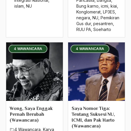
Integrasi Nasional
,
Pancasila
,
bangsa
,
Integritas Kebangsaan
islam
,
NU
Bung karno
,
icmi
,
kiai
,
Konglomerat
,
LP3ES
,
Intelektua
negara
,
NU
,
Pemikiran
Gus dur
,
pesantren
,
Intelektual
RUU PA
,
Soeharto
Intelektual Modern
intelektual muslim
4 WAWANCARA
4 WAWANCARA
Intelektual NU
Intelektual Skularis
Interdependency
interfaith
Internasional
Wong, Saya Enggak
Saya Nomor Tiga:
Pernah Berubah
Tentang Suksesi NU,
Internasionalisasi
(Wawancara)
ICMI, dan Pak Harto
(Wawancara)
International Meeting On People and Relegion
4 Wawancara
,
Karya