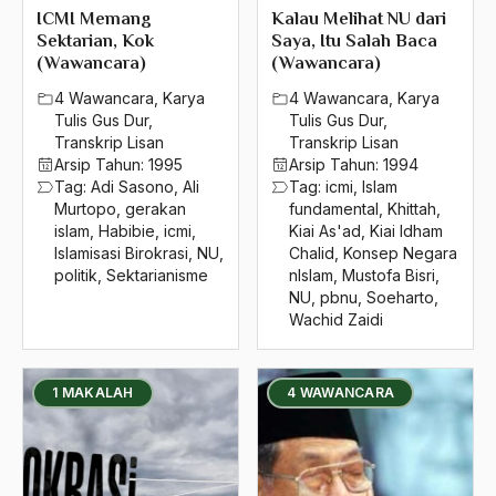
ICMI Memang
Kalau Melihat NU dari
Irian barat
Sektarian, Kok
Saya, Itu Salah Baca
(Wawancara)
(Wawancara)
Irlandia
4 Wawancara
,
Karya
4 Wawancara
,
Karya
Isha
Tulis Gus Dur
,
Tulis Gus Dur
,
Transkrip Lisan
Transkrip Lisan
Ishak Musa Al-Husaini
Arsip Tahun:
1995
Arsip Tahun:
1994
Tag:
Adi Sasono
,
Ali
Tag:
icmi
,
Islam
Islah
Murtopo
,
gerakan
fundamental
,
Khittah
,
islam
,
Habibie
,
icmi
,
Kiai As'ad
,
Kiai Idham
islam
Islamisasi Birokrasi
,
NU
,
Chalid
,
Konsep Negara
politik
,
Sektarianisme
nIslam
,
Mustofa Bisri
,
islam agama sempurna
NU
,
pbnu
,
Soeharto
,
Wachid Zaidi
Islam Agama Terorisme
islam anda
1 MAKALAH
4 WAWANCARA
Islam Asia Tenggara
Islam dan Nasionalisme