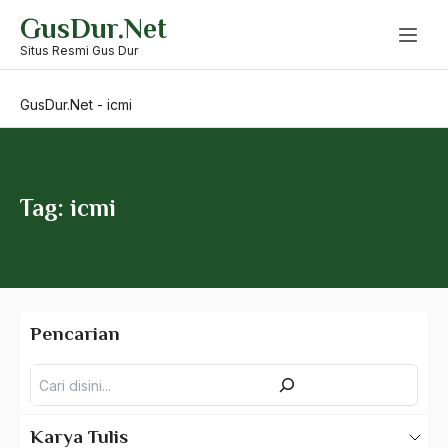
Skip
GusDur.Net
to
Husein Haikal
content
Situs Resmi Gus Dur
Husni Mubarok
GusDur.Net
-
icmi
Hutang Luar Negeri
Hutang Negara
IAIN
Tag: icmi
IAIN Walisongo
Ibadah
Ibnu Bawaih
Pencarian
Ibnu Sina
Pencarian
Ibnu Taufail
Ibu
Karya Tulis