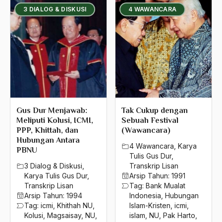
3 DIALOG & DISKUSI
4 WAWANCARA
1980
ilmuan Islam
1979
Ilmuwan
1978
Imam
1977
Imam Ayatullah Khomenei
1976
Imam Khumaini
1975
Gus Dur Menjawab:
Tak Cukup dengan
Imam Nahrawi
Meliputi Kolusi, ICMI,
Sebuah Festival
1974
PPP, Khittah, dan
(Wawancara)
Imam Syafi'i
Hubungan Antara
4 Wawancara
,
Karya
1973
PBNU
Iman
Tulis Gus Dur
,
1972
3 Dialog & Diskusi
,
Transkrip Lisan
IMF
Karya Tulis Gus Dur
,
Arsip Tahun:
1991
1971
Transkrip Lisan
Tag:
Bank Mualat
Imperalisme Barat
Arsip Tahun:
1994
Indonesia
,
Hubungan
Tag:
icmi
,
Khithah NU
,
Islam-Kristen
,
icmi
,
india
Kolusi
,
Magsaisay
,
NU
,
islam
,
NU
,
Pak Harto
,