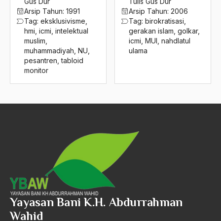
Gus Dur
Tulis Gus Dur
Arsip Tahun:
1991
Arsip Tahun:
2006
J.Narto
Tag:
eksklusivisme
,
Tag:
birokratisasi
,
hmi
,
icmi
,
intelektual
gerakan islam
,
golkar
,
J5
muslim
,
icmi
,
MUI
,
nahdlatul
Jackie Charlton
muhammadiyah
,
NU
,
ulama
pesantren
,
tabloid
Jacques Lacan
monitor
Jafar Nimeiry
Jaka Tingkir
Jakarta
Jalaluddin Rachmat
Jalaludin Assuyuthi
Jalur Kelaskaran
Yayasan Bani K.H. Abdurrahman
Jam'iyah
Wahid
Jama’ah Islamiah