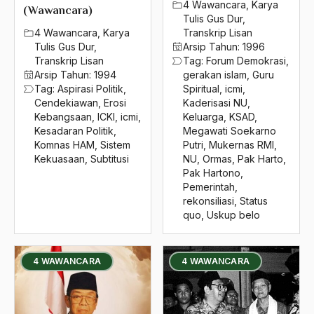
4 Wawancara
,
Karya
2004
(Wawancara)
idiosinkrasi penguasa
Tulis Gus Dur
,
4 Wawancara
,
Karya
Transkrip Lisan
2003
Idul Adha
Tulis Gus Dur
,
Arsip Tahun:
1996
Transkrip Lisan
Tag:
Forum Demokrasi
,
2002
Idul Fitri
Arsip Tahun:
1994
gerakan islam
,
Guru
Tag:
Aspirasi Politik
,
Spiritual
,
icmi
,
2001
Ignaz Goldziher
Cendekiawan
,
Erosi
Kaderisasi NU
,
2000
Kebangsaan
,
ICKI
,
icmi
,
Keluarga
,
KSAD
,
Ihsan
Kesadaran Politik
,
Megawati Soekarno
1999
Komnas HAM
,
Sistem
Putri
,
Mukernas RMI
,
Ikhlas
Kekuasaan
,
Subtitusi
NU
,
Ormas
,
Pak Harto
,
1998
Pak Hartono
,
Ikhwanul Muslimin
Pemerintah
,
1997
rekonsiliasi
,
Status
Ikrar Nusa Bhakti
quo
,
Uskup belo
1996
ilir-ilir
1995
ilmiah
4 WAWANCARA
4 WAWANCARA
1994
Ilmu Agama
1993
Ilmu Bahasa