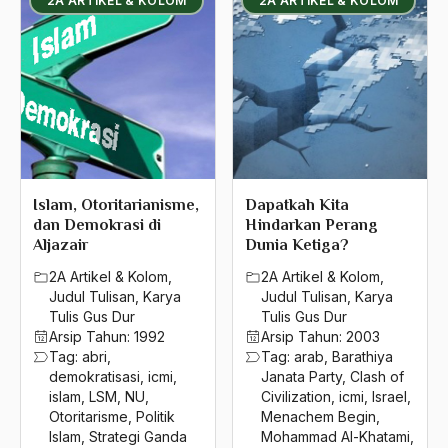
2A ARTIKEL & KOLOM
2A ARTIKEL & KOLOM
islam kita
Islam Kota
Islam Kultural
islam liberal
Islam Menang
Islam Militan
Islam, Otoritarianisme,
Dapatkah Kita
dan Demokrasi di
Hindarkan Perang
Islam Moderat
Aljazair
Dunia Ketiga?
Islam MOdern
2A Artikel & Kolom
,
2A Artikel & Kolom
,
Judul Tulisan
,
Karya
Judul Tulisan
,
Karya
islam nusantara
Tulis Gus Dur
Tulis Gus Dur
Arsip Tahun:
1992
Arsip Tahun:
2003
Islam Politik
Tag:
abri
,
Tag:
arab
,
Barathiya
demokratisasi
,
icmi
,
Janata Party
,
Clash of
Islam Sempalan
islam
,
LSM
,
NU
,
Civilization
,
icmi
,
Israel
,
Otoritarisme
,
Politik
Menachem Begin
,
Islam Sosial-kultural
Islam
,
Strategi Ganda
Mohammad Al-Khatami
,