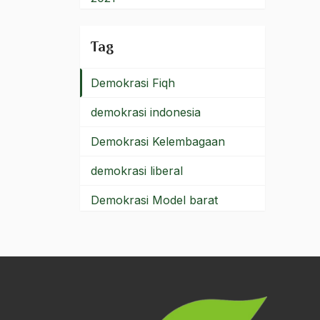
Demokrasi Atas Bawah
2020
Tag
Demokrasi dan Keadilan
2019
Demokrasi Fiqh
2018
demokrasi indonesia
2017
Demokrasi Kelembagaan
2016
demokrasi liberal
2015
Demokrasi Model barat
2014
Demokrasi Model
2013
Kampung
2012
Demokrasi Pancasila
2011
demokrasi terpimpin