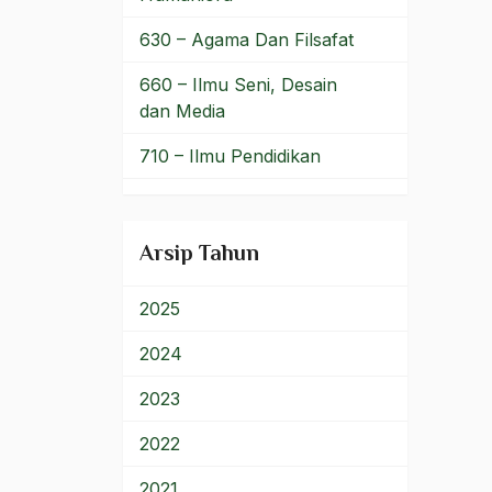
Daud Rasyid
630 – Agama Dan Filsafat
Deideologisasi
660 – Ilmu Seni, Desain
dan Media
Deklarasi Ciganjur
710 – Ilmu Pendidikan
Dekrit 5 juli 1958
900 – Rumpun Ilmu
Dekrit 5 Juli 1959
Lainnya
Arsip Tahun
Dekrit Anti-Teror
Dekrit Presiden 5 Juli 59
2025
Demikrasi Pancasila
2024
Demo
2023
democratic state
2022
demokrasi
2021