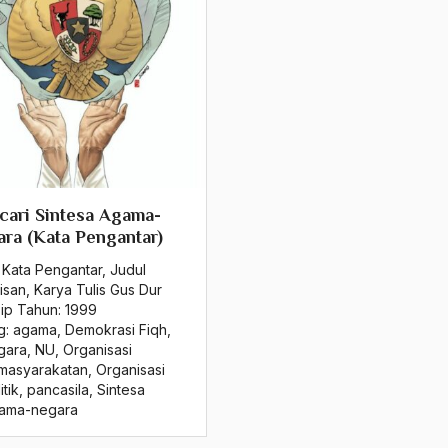
ari Sintesa Agama-
ra (Kata Pengantar)
 Kata Pengantar
,
Judul
isan
,
Karya Tulis Gus Dur
sip Tahun:
1999
g:
agama
,
Demokrasi Fiqh
,
gara
,
NU
,
Organisasi
masyarakatan
,
Organisasi
itik
,
pancasila
,
Sintesa
ama-negara