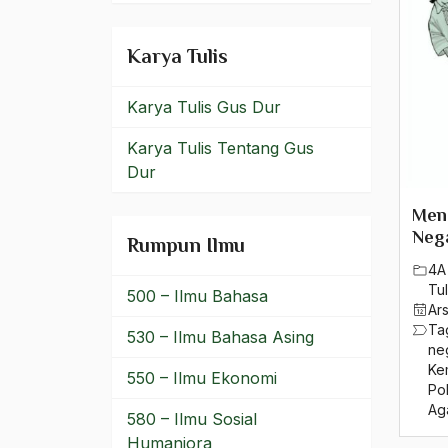
dalam negeri
Karya Tulis
Damon Runyon
Karya Tulis Gus Dur
dana moneter
Karya Tulis Tentang Gus
dangdut
Dur
Daniel S.Lev
Menc
Darul Aqram
Nega
Rumpun Ilmu
4A
Darul Dakwah wal-Irsyad
Tul
500 – Ilmu Bahasa
Ar
Darul Hadith
Ta
530 – Ilmu Bahasa Asing
ne
Darurat Militer
Ke
550 – Ilmu Ekonomi
Pol
das kapital
Ag
580 – Ilmu Sosial
Datuk Asri
Humaniora