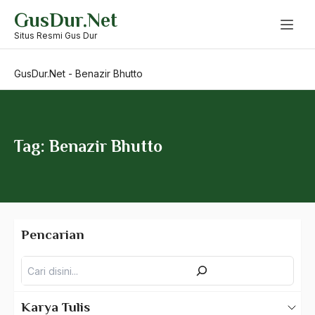
Skip
GusDur.Net
to
Bapak Koperasi
content
Situs Resmi Gus Dur
Barathiya Janata Party
GusDur.Net
-
Benazir Bhutto
BArisan Nasional
Barroness Cox
Batak
Tag: Benazir Bhutto
Batavia
BBC
BBM
Pencarian
Beethoven
Pencarian
Begin
Beijing
Karya Tulis