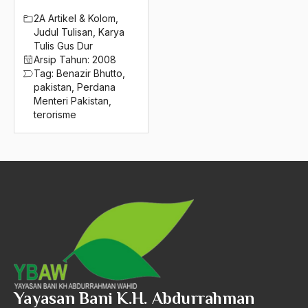
2004
Bidang Niaga
2A Artikel & Kolom
,
Judul Tulisan
,
Karya
2003
Bidang Produksi
Tulis Gus Dur
Arsip Tahun:
2008
2002
Bidang Sejarah
Tag:
Benazir Bhutto
,
pakistan
,
Perdana
2001
Bill Clinton
Menteri Pakistan
,
2000
terorisme
Bio-mass
1999
Biografi
1998
Biografi Kiai Bisri Syansuri
1997
birokrasi
1996
Birokrasi Agama
1995
Birokrasi Pemerintah
1994
Birokrasi Politik
Yayasan Bani K.H. Abdurrahman
1993
Birokrasi Sosialis