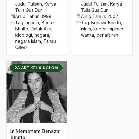
2016
Judul Tulisan
,
Karya
Judul Tulisan
,
Karya
Bersyukur
Tulis Gus Dur
Tulis Gus Dur
2015
Betawi
Arsip Tahun:
1998
Arsip Tahun:
2002
Tag:
agama
,
Benazir
Tag:
Benazir Bhutto
,
2014
BHairawa
Bhutto
,
Datuk Asri
,
islam
,
kepemimpinan
ideologi
,
negara
,
wanita
,
penafsiran
2013
Bhairawan
negara islam
,
Tansu
Cillers
2012
Bharatiya Janatha Party
2011
Bhineka Tunggal Ika
2A ARTIKEL & KOLOM
2010
Bhinneka Tunggal Ika
2009
biaya
2008
Bid'ah Phoby
2007
Bidan NU
2006
Bidang Budaya dan Sastra
In Memoriam Benazir
2005
Bidang Kebudayaan
Bhutto