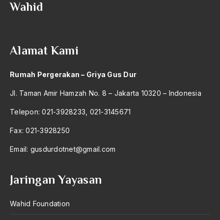
Wahid
1992
Birokrat
1991
Birokrat Islam
Alamat Kami
1990
Birokratis
1989
birokratisasi
Rumah Pergerakan – Griya Gus Dur
1988
Bis Kota
Jl. Taman Amir Hamzah No. 8 – Jakarta 10320 – Indonesia
1987
bis PPD
Telepon: 021-3928233, 021-3145671
1986
bisri syansuri
Fax: 021-3928250
1985
BJ. Habibie
Email:
gusdurdotnet@gmail.com
1984
BLBI
Jaringan Yayasan
1983
Blitzkrieg
1982
Bobot Sangkaan
Wahid Foundation
1981
Bom