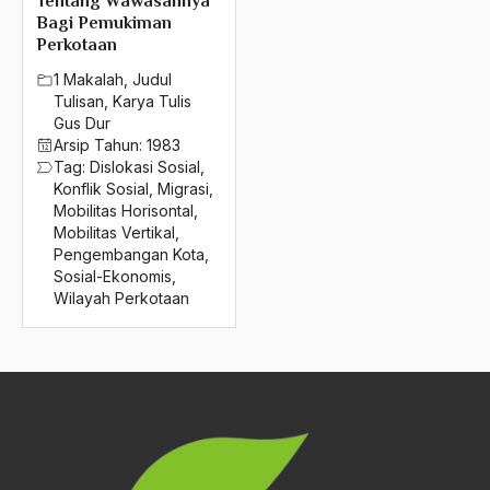
Tentang Wawasannya
2016
World Conference on Religion and Peace
Bagi Pemukiman
Perkotaan
2015
World Council for Religious Leaders
1 Makalah
,
Judul
2014
Wot Ataya Jombatan
Tulisan
,
Karya Tulis
Gus Dur
2013
WTC
Arsip Tahun:
1983
Tag:
Dislokasi Sosial
,
2012
Wujudiyah
Konflik Sosial
,
Migrasi
,
Mobilitas Horisontal
,
2011
Xenophobia
Mobilitas Vertikal
,
Pengembangan Kota
,
2010
yahudi
Sosial-Ekonomis
,
2009
Wilayah Perkotaan
Yan Romein
2008
Yasser Arafat
2007
Yayasan Perdamaian Niwano
2006
Yogyakarta
2005
Yudikatif