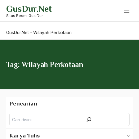
Skip
GusDur.Net
to
Wan hasyim
content
Situs Resmi Gus Dur
Wangsa Syailendra
GusDur.Net
-
Wilayah Perkotaan
Wanhankamnas
Wardah Hafidz
warga nu
Tag: Wilayah Perkotaan
wawancara gus dur
Wawasan Etis
Wawasan Keagamaan
Pencarian
Wawasan Kebangsaan
Pencarian
Wayang
WCRP
Karya Tulis