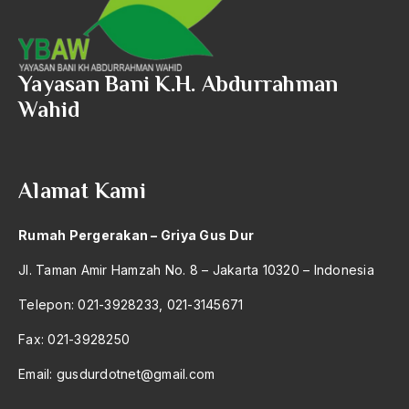
2004
yurisprudensi
2003
Z.A Maulani
Yayasan Bani K.H. Abdurrahman
2002
Zadat
Wahid
2001
Zakat
2000
Zamakhsyari Dhofier
Alamat Kami
1999
Zaman Modern
1998
Ziarah Kubur
Rumah Pergerakan – Griya Gus Dur
1997
Ziarah Wali Sanga
Jl. Taman Amir Hamzah No. 8 – Jakarta 10320 – Indonesia
1996
Zionisme Internasional
Telepon: 021-3928233, 021-3145671
1995
Zulfikar Ali Bhutto
Fax: 021-3928250
1994
Email:
gusdurdotnet@gmail.com
1993