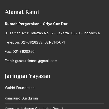
2004
Luhut B. Panjaitan
Alamat Kami
2003
Lungguh
2002
Rumah Pergerakan – Griya Gus Dur
LVRI
2001
Jl. Taman Amir Hamzah No. 8 – Jakarta 10320 – Indonesia
m
2000
Telepon: 021-3928233, 021-3145671
M Natsri
1999
Fax: 021-3928250
M. Fadjroel Rachman
1998
Email:
M. Fajrul falakh
gusdurdotnet@gmail.com
1997
M. Yamin
Jaringan Yayasan
1996
MA
1995
Wahid Foundation
Ma Ceng Ho
1994
Ma Chengho
Kampung Gusdurian
1993
ma'ruf amin
Yayasan Jaringan Gusdurian Peduli