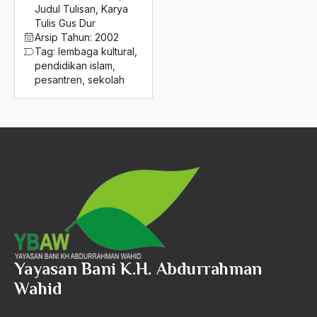
2016
Judul Tulisan
,
Karya
Leyazu Tokugawa
Tulis Gus Dur
2015
liberalisme
Arsip Tahun:
2002
Tag:
lembaga kultural
,
2014
LibForAll Foundation
pendidikan islam
,
pesantren
,
sekolah
2013
Lion Air
2012
LIPI
2011
Lndreform
2010
Lokakarya
2009
Lombok
2008
low Profile
2007
LP3ES
Yayasan Bani K.H. Abdurrahman
2006
LSM
Wahid
2005
luar negeri