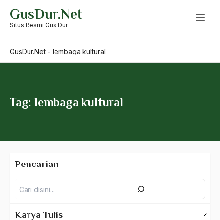
Skip
GusDur.Net
to
Lee Kuan Yew
content
Situs Resmi Gus Dur
Legal-Formalistik
GusDur.Net
-
lembaga kultural
Legalformalistik
Legislatif
Legitimasi
Tag: lembaga kultural
Legitimasi Keagamaan
legitimasi Kekuasaam
Legitimasi Kekuasaan
Pencarian
Legitimasi Pemerintah
Pencarian
lelucon
Lemak Babi
Karya Tulis