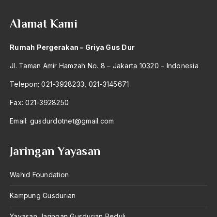
2004
Arswendo Atmowiloto
Alamat Kami
2003
Arti Kepemimpinan
2002
Rumah Pergerakan – Griya Gus Dur
artikel gus dur
2001
Jl. Taman Amir Hamzah No. 8 – Jakarta 10320 – Indonesia
asal-usul tradisi keilmuan pesantren
2000
Telepon: 021-3928233, 021-3145671
Asas Islam
1999
Fax: 021-3928250
Asas Keagamaan
1998
Email:
asas kebangsaan
gusdurdotnet@gmail.com
1997
Asas Organisasi Islam
Jaringan Yayasan
1996
Asas Pancasila
1995
Wahid Foundation
Asas Permusyawaratan
1994
Asas Pluralisme
Kampung Gusdurian
1993
Asas Tunggal
Yayasan Jaringan Gusdurian Peduli