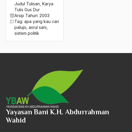
2016
Judul Tulisan
,
Karya
arafat
Tulis Gus Dur
2015
Ard
Arsip Tahun:
2003
Tag:
apa yang kau cari
2014
area studies
palupi
,
asrul sani
,
sistem politik
2013
Argentina
2012
Ariel Saron
2011
Ariel Sharon
2010
Ario Wowor
2009
Aristoteles
2008
Arnold Y. Toynbeen
2007
Arogansi Birokrasi
Yayasan Bani K.H. Abdurrahman
2006
Arrigo Sacchi
Wahid
2005
Arswendo