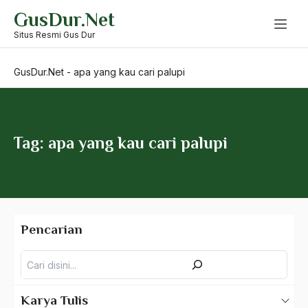
Skip
GusDur.Net
to
Andre Gide
content
Situs Resmi Gus Dur
Angkatan Laut AS
GusDur.Net
-
apa yang kau cari palupi
Ansor
Antara Keyakinan dan Keuletan
Antarumat Beragama
Tag: apa yang kau cari palupi
Anti Kekerasan
Anti Klimak
Anti-Kekerasan
Pencarian
António de Oliveira Salazar
Pencarian
Antonio Gramsci
Antony Van Leeuwenhoek
Karya Tulis