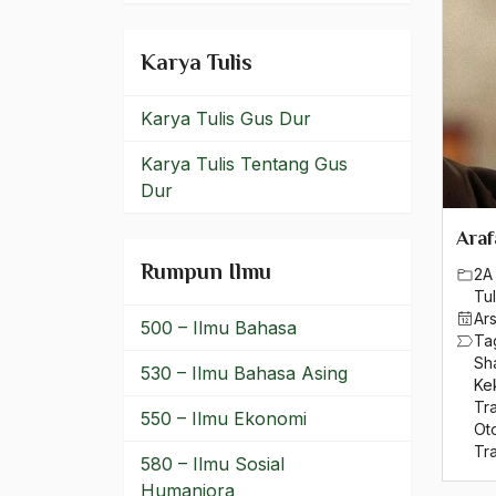
Kedaulatan Rakyat
Karya Tulis
Kedekatan dengan Tuhan
kedewasaan
Karya Tulis Gus Dur
Kediktatoran
Karya Tulis Tentang Gus
Dur
Kedungombo
Araf
Kehalusan
Rumpun Ilmu
2A 
Kehalusan Budi
Tul
Ar
500 – Ilmu Bahasa
Kehalusan Rasa
Ta
Sh
530 – Ilmu Bahasa Asing
Kehidupan Beragama
Ke
Tra
550 – Ilmu Ekonomi
Ot
Kehidupan Bernegara
Tra
580 – Ilmu Sosial
Kehidupan Moderen
Humaniora