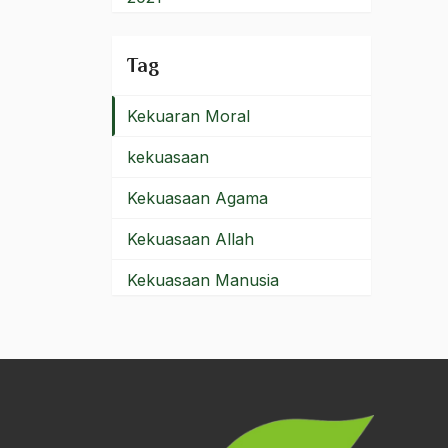
Kekayaan Budaya
2020
Tag
kekerasan
2019
Kekuaran Moral
2018
kekuasaan
2017
Kekuasaan Agama
2016
Kekuasaan Allah
2015
Kekuasaan Manusia
2014
Kekuatan Islam
2013
Kekuatan Militer
2012
Kekuatan Moral
2011
Kekuatan Politik