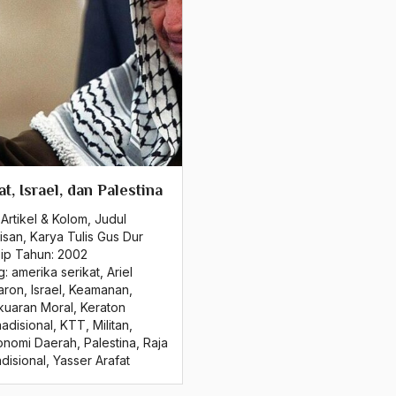
at, Israel, dan Palestina
Artikel & Kolom
,
Judul
isan
,
Karya Tulis Gus Dur
sip Tahun:
2002
g:
amerika serikat
,
Ariel
aron
,
Israel
,
Keamanan
,
kuaran Moral
,
Keraton
adisional
,
KTT
,
Militan
,
onomi Daerah
,
Palestina
,
Raja
disional
,
Yasser Arafat