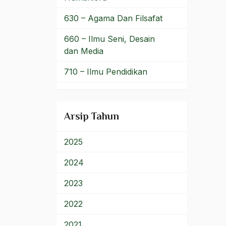
Kehidupan Sosial Manusia
630 – Agama Dan Filsafat
Keilmuan Islam
660 – Ilmu Seni, Desain
dan Media
Keimanan
710 – Ilmu Pendidikan
Kejarlah Daku Kau
Kutangkap
900 – Rumpun Ilmu
Lainnya
kejawen
Arsip Tahun
kejujuran
2025
Kejujuran dan
Keterbukaan
2024
Kejujuran Pemilu
2023
Kekaisaran Tiongkok
2022
kekayaan bangsa
2021