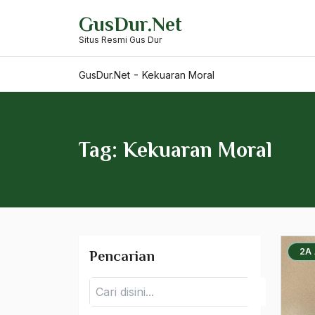
Skip
Kebudayaan Arab
GusDur.Net
to
Situs Resmi Gus Dur
content
Kebudayaan Islam
Kebudayaan Modern
-
GusDur.Net
Kekuaran Moral
kebudyaan
Kecerdasan Bangsa
Tag: Kekuaran Moral
kecukupan
Kecurangan KPU
Kedamaian
Kedaulatan
2A
Pencarian
Kedaulatan Hukum
Pencarian
Kedaulatan negara