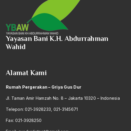
2004
Munas Golkar
2003
Munas III MUI
2002
Munas RMI
Yayasan Bani K.H. Abdurrahman
2001
Munir
Wahid
2000
Munir Said Thalibi
1999
Musik
1998
Alamat Kami
musik islam
1997
Musisi
Rumah Pergerakan – Griya Gus Dur
1996
muslim
Jl. Taman Amir Hamzah No. 8 – Jakarta 10320 – Indonesia
1995
Muslim China
Telepon: 021-3928233, 021-3145671
1994
Muslim Militan
Fax: 021-3928250
1993
Muslim Radikal