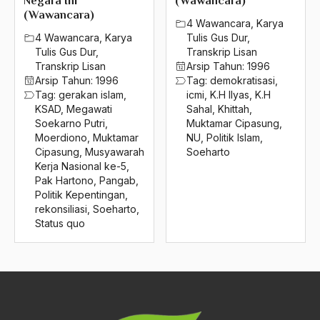
Negara Ini
(Wawancara)
2016
Muktamar NU 1952
(Wawancara)
4 Wawancara
,
Karya
2015
Muktamar NU 1984
4 Wawancara
,
Karya
Tulis Gus Dur
,
Tulis Gus Dur
,
Transkrip Lisan
2014
Muktamar NU 1985
Transkrip Lisan
Arsip Tahun:
1996
Arsip Tahun:
1996
Tag:
demokratisasi
,
2013
Muktamar NU Banjarmasin
Tag:
gerakan islam
,
icmi
,
K.H Ilyas
,
K.H
KSAD
,
Megawati
Sahal
,
Khittah
,
2012
Muktamar NU ke-29
Soekarno Putri
,
Muktamar Cipasung
,
Moerdiono
,
Muktamar
NU
,
Politik Islam
,
2011
Muktamar NU Situbondo
Cipasung
,
Musyawarah
Soeharto
Kerja Nasional ke-5
,
2010
Muktamar PPP II
Pak Hartono
,
Pangab
,
2009
Politik Kepentingan
,
Muktamar PPP III
rekonsiliasi
,
Soeharto
,
2008
Status quo
Muktamar Situbondo
2007
Mullah
2006
Munas 1957 Medan
2005
Munas Alim NU 1987