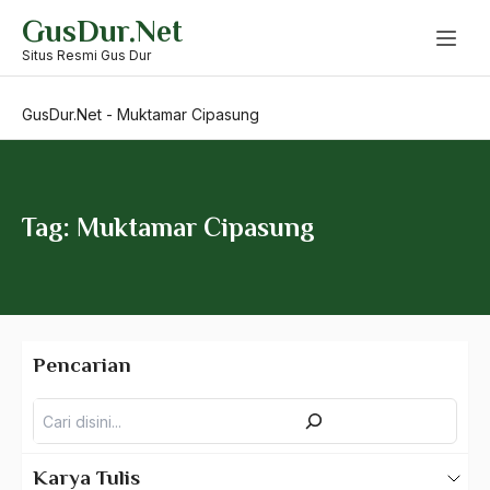
Skip
GusDur.Net
to
Muhammad Alzier Dianis Thabranie
content
Situs Resmi Gus Dur
Muhammad Anwar sadat
GusDur.Net
-
Muktamar Cipasung
Muhammad Jusuf Kala
Muhammad Mustafa al-Azami
Muhammad Natsir
Tag: Muktamar Cipasung
Muhammad Saw
Muhammaditah
muhammadiyah
Pencarian
muhammadiyyah
Pencarian
MUI
Mukernas RMI
Karya Tulis