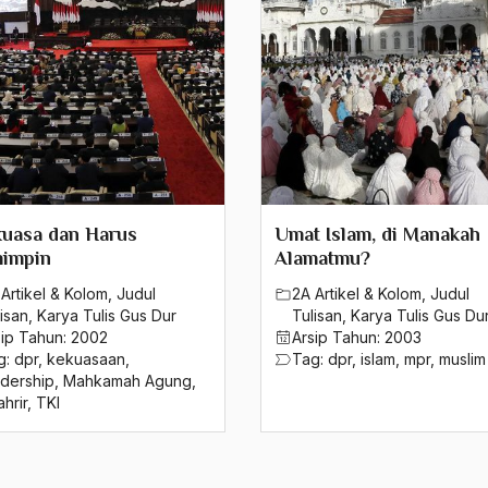
uasa dan Harus
Umat Islam, di Manakah
impin
Alamatmu?
Artikel & Kolom
,
Judul
2A Artikel & Kolom
,
Judul
isan
,
Karya Tulis Gus Dur
Tulisan
,
Karya Tulis Gus Du
sip Tahun:
2002
Arsip Tahun:
2003
g:
dpr
,
kekuasaan
,
Tag:
dpr
,
islam
,
mpr
,
muslim
adership
,
Mahkamah Agung
,
hrir
,
TKI