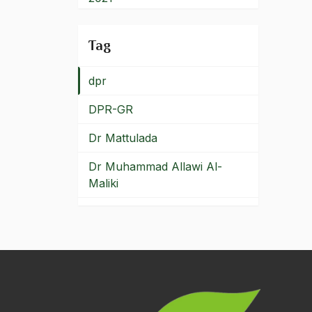
DPP
2020
Tag
DPP PKB
2019
dpr
2018
DPR-GR
2017
Dr Mattulada
2016
Dr Muhammad Allawi Al-
2015
Maliki
2014
Dr Nurcholis Madjid
2013
Dr Saliha Scheinhardt
2012
Sapcioglu
2011
Dr Taufik Abdullah