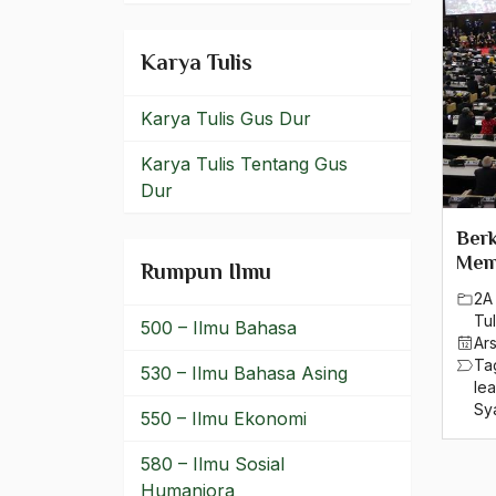
Dinasti Mataram
Dinasti Umayyah
Karya Tulis
Dinasti Utsmaniyah
Karya Tulis Gus Dur
Diplomasi Internasional
Karya Tulis Tentang Gus
Diplomatik
Dur
Diponegoro
Berk
Mem
Rumpun Ilmu
Discourse Politik
2A 
disintegrasi teritorial
Tul
500 – Ilmu Bahasa
Ar
Indonesia
Ta
530 – Ilmu Bahasa Asing
le
diskriminasi
Sya
550 – Ilmu Ekonomi
Dislokasi Sosial
580 – Ilmu Sosial
Divestasi Indosat
Humaniora