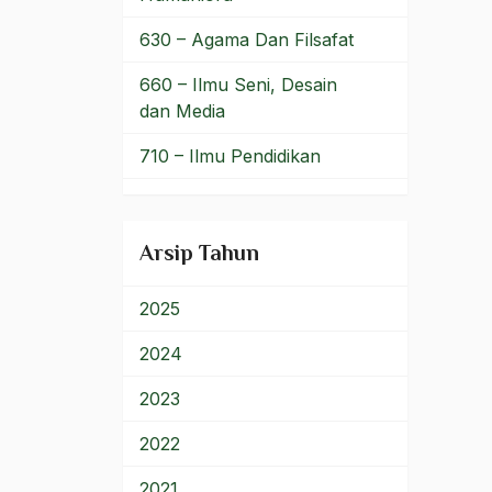
Djohan Effendi
630 – Agama Dan Filsafat
DK PBB
660 – Ilmu Seni, Desain
dan Media
DKI Jakarta
710 – Ilmu Pendidikan
DKJ
900 – Rumpun Ilmu
Dokter Idealis
Lainnya
Arsip Tahun
Dokter Soetomo
Doktrin Islam
2025
Doktriner
2024
DOM
2023
Dom Helder Cemara
2022
Dominasi Kiai
2021