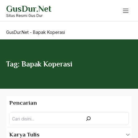
Skip
GusDur.Net
to
Bangsa Jawa
content
Situs Resmi Gus Dur
Bangsa Sunda
GusDur.Net
-
Bapak Koperasi
Bangsa Tenggang Rasa
Bangsawan
Bani Sadr
Tag: Bapak Koperasi
Banjar
bank
Bank Central Amerika
Pencarian
Bank Mualat Indonesia
Pencarian
Bank Perkeditan rakyat
Bank Summa
Karya Tulis