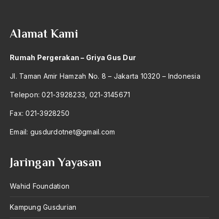
2004
Berdzikir
2003
Berita
Alamat Kami
2002
bersabar
Rumah Pergerakan – Griya Gus Dur
2001
Bersyukur
Jl. Taman Amir Hamzah No. 8 – Jakarta 10320 – Indonesia
2000
Betawi
Telepon: 021-3928233, 021-3145671
1999
BHairawa
Fax: 021-3928250
1998
Bhairawan
Email:
gusdurdotnet@gmail.com
1997
Bharatiya Janatha Party
1996
Bhineka Tunggal Ika
Jaringan Yayasan
1995
Bhinneka Tunggal Ika
Wahid Foundation
1994
biaya
Kampung Gusdurian
1993
Bid'ah Phoby