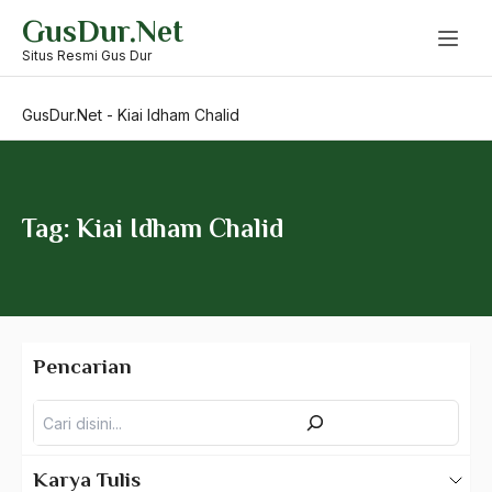
Skip
GusDur.Net
to
Kiai Asnawi
content
Situs Resmi Gus Dur
Kiai Basori Alwi
GusDur.Net
-
Kiai Idham Chalid
Kiai Bisri Mustofa
Kiai Bisri Sansuri
Kiai Bisri Syansuri
Tag: Kiai Idham Chalid
Kiai Dahlan Ihsan
kiai dan burung
Kiai Fatah
Pencarian
Kiai Fikih
Pencarian
Kiai Formalis
Kiai Fuad Hasyim
Karya Tulis