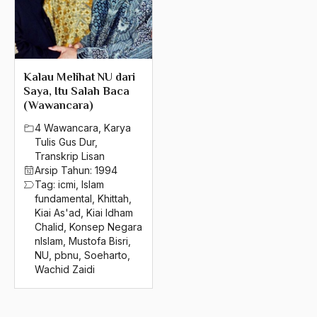
1992
Kimunisme
1991
Kinerja Politik
1990
Kiprah NU
Kalau Melihat NU dari
Saya, Itu Salah Baca
1989
kiri islam
(Wawancara)
1988
4 Wawancara
,
Karya
kisah sufi
Tulis Gus Dur
,
1987
KISDI
Transkrip Lisan
Arsip Tahun:
1994
1986
Kitab Konvensional
Tag:
icmi
,
Islam
fundamental
,
Khittah
,
1985
kitab kuning
Kiai As'ad
,
Kiai Idham
Chalid
,
Konsep Negara
1984
Kitab Suci Al-Quran
nIslam
,
Mustofa Bisri
,
NU
,
pbnu
,
Soeharto
,
1983
KIUK
Wachid Zaidi
1982
KKN
1981
Klarifikasi