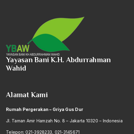
1980
KLB
1979
KODI
1978
Koentjaraningrat
1977
Koferensi Meja Bundar
1976
Kohesi masyarakat
Yayasan Bani K.H. Abdurrahman
1975
Wahid
Koizumi
1974
Kolongmerasi Bisnis
1973
Kolonial Hindia belanda
Alamat Kami
1972
Kolusi
Rumah Pergerakan – Griya Gus Dur
1971
Komersialisasi
Jl. Taman Amir Hamzah No. 8 – Jakarta 10320 – Indonesia
Komisi kahan
Telepon: 021-3928233, 021-3145671