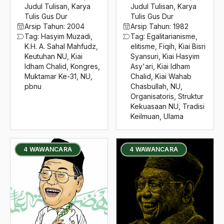
2016
Judul Tulisan
,
Karya
Judul Tulisan
,
Karya
Kiai Mahfudz-Somulangu
Tulis Gus Dur
Tulis Gus Dur
2015
Kiai Makelar
Arsip Tahun:
2004
Arsip Tahun:
1982
Tag:
Hasyim Muzadi
,
Tag:
Egalitarianisme
,
2014
Kiai Mas'ud
K.H. A. Sahal Mahfudz
,
elitisme
,
Fiqih
,
Kiai Bisri
Keutuhan NU
,
Kiai
Syansuri
,
Kiai Hasyim
2013
Kiai Masduki
Idham Chalid
,
Kongres
,
Asy'ari
,
Kiai Idham
Muktamar Ke-31
,
NU
,
Chalid
,
Kiai Wahab
2012
Kiai Masyhuri Syahid
pbnu
Chasbullah
,
NU
,
Organisatoris
,
Struktur
2011
Kiai Metropolitan
Kekuasaan NU
,
Tradisi
Keilmuan
,
Ulama
2010
kiai muchit
2009
kiai mutamakkin
4 WAWANCARA
4 WAWANCARA
2008
Kiai Razaq Makmun
2007
Kiai Rodhi Sholeh
2006
Kiai Sahal
2005
Kiai Sobari