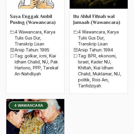
2004
Kiai Syam'un
2003
Saya Enggak Ambil
Itu Ahlul Fitnah wal
kiai Syukri
Pusing (Wawancara)
Jamaah (Wawancara)
2002
Kiai Syukron Makmun
4 Wawancara
,
Karya
4 Wawancara
,
Karya
Tulis Gus Dur
,
Tulis Gus Dur
,
2001
Kiai Wahab Chasbullah
Transkrip Lisan
Transkrip Lisan
2000
Arsip Tahun:
1995
Arsip Tahun:
1994
Kiai Wahab Hasbullah
Tag:
golkar
,
icmi
,
Kiai
Tag:
BPR
,
ekonomi
,
1999
Idham Chalid
,
NU
,
Pak
Israel
,
Kader NU
,
Kiai Wahab Sulang
Hartono
,
PPP
,
Tarekat
Khittah
,
Kiai Idham
1998
An-Nahdliyah
Chalid
,
Muktamar
,
NU
,
Kiai Yasin Yusuf
politik
,
Rois Am
,
1997
Tanfidziyah
Kiai Yusuf Tajri
1996
Kiai Zainal
4 WAWANCARA
1995
Kiai zainal Abidin Usman
1994
Kiai/Ulama
1993
Kim Dae Jung