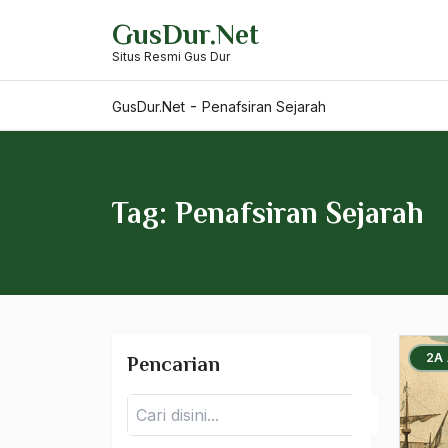
Skip
Pembekuan DPW
GusDur.Net
to
Situs Resmi Gus Dur
content
pemberantasan
kemiskinan
-
GusDur.Net
Penafsiran Sejarah
Pemberantasan Korupsi
Pemberontakan
Tag: Penafsiran Sejarah
pemberontakan massal
Pembukaan UUD 1945
Pembunuhan Munir
Pemerintah
2A
Pencarian
Pemerintah Pendudukan
Jepang
Pencarian
Pemerintah Transisional