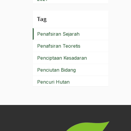
Pemuda Mandiri
2020
Tag
penafsiran
2019
Penafsiran Sejarah
2018
Penafsiran Teoretis
2017
Penciptaan Kesadaran
2016
Penciutan Bidang
2015
Pencuri Hutan
2014
Pendangkalan Agama
2013
pendawa baru
2012
Pendekatan ALternatif
2011
Pendekatan Budaya