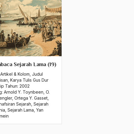
aca Sejarah Lama (19)
Artikel & Kolom
,
Judul
isan
,
Karya Tulis Gus Dur
sip Tahun:
2002
g:
Arnold Y. Toynbeen
,
O.
engler
,
Ortega Y. Gasset
,
nafsiran Sejarah
,
Sejarah
nia
,
Sejarah Lama
,
Yan
mein