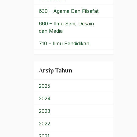
Pemilihan Umum
630 – Agama Dan Filsafat
pemilu
660 – Ilmu Seni, Desain
dan Media
Pemilu 1992
710 – Ilmu Pendidikan
Pemilu 1999
900 – Rumpun Ilmu
pemilu 2004
Lainnya
Arsip Tahun
pemilu india
Pemilu1997
2025
Pemimpin
2024
Pemimpin India
2023
Pemimpin Islam
2022
Pemimpin NU
2021