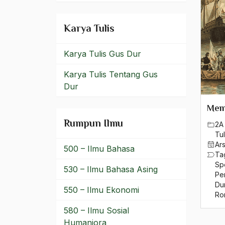
pemerintahan diktatorial
Karya Tulis
Pemerintahan Orde Baru
Karya Tulis Gus Dur
Pemerintahan yang Adil
Karya Tulis Tentang Gus
Pemikir Islam
Dur
Pemikiran Agama
Memb
Pemikiran Gus dur
Rumpun Ilmu
2A 
Tul
pemikiran islam
Ar
500 – Ilmu Bahasa
Ta
Pemikiran Negara
Sp
530 – Ilmu Bahasa Asing
Pe
Pemikiran NU
Du
550 – Ilmu Ekonomi
Ro
Pemikiran Politik
580 – Ilmu Sosial
pemilihan presiden
Humaniora