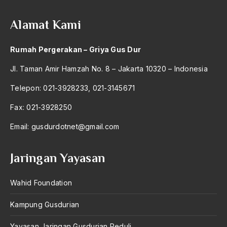
2004
Tradisi kekiaian
Alamat Kami
2003
Tradisi Marpangir
2002
Rumah Pergerakan – Griya Gus Dur
Tradisi Minang
2001
Jl. Taman Amir Hamzah No. 8 – Jakarta 10320 – Indonesia
Tradisi Pesantren
2000
Telepon: 021-3928233, 021-3145671
Tradisi Politik
1999
Fax: 021-3928250
Tradisi Syura
1998
Email:
tradisionalis
gusdurdotnet@gmail.com
1997
tradisionalisme
Jaringan Yayasan
1996
Tragedi Ketapang
1995
Wahid Foundation
Tragedi Situbondo
1994
Tranformasi
Kampung Gusdurian
1993
Tranformasi Ekonomi
Yayasan Jaringan Gusdurian Peduli