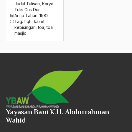
2016
Judul Tulisan
,
Karya
tombo ati
Tulis Gus Dur
2015
Tommy Soeharto
Arsip Tahun:
1982
Tag:
fiqh
,
kaset
,
2014
Tommy svensson
kebisingan
,
toa
,
toa
masjid
2013
Tope Kiai
2012
Total Football
2011
Tradisi
2010
Tradisi Akhlaq
2009
Tradisi Demokrasi
2008
Tradisi Demokraso
2007
Tradisi Ilmu Agama
Yayasan Bani K.H. Abdurrahman
2006
Tradisi Keilmuan
Wahid
2005
Tradisi Keilmuan Islam