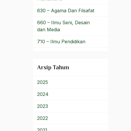
Muhammad Saw
630 – Agama Dan Filsafat
Muhammaditah
660 – Ilmu Seni, Desain
dan Media
muhammadiyah
710 – Ilmu Pendidikan
muhammadiyyah
900 – Rumpun Ilmu
MUI
Lainnya
Arsip Tahun
Mukernas RMI
Mukmin
2025
Muktamar
2024
Muktamar Asembagus
2023
Muktamar Banjarmasin
2022
Muktamar Cipasung
2021