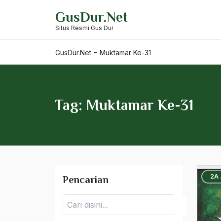
Skip
Front
GusDur.Net
to
Situs Resmi Gus Dur
content
Moskow
motif agama
-
GusDur.Net
Muktamar Ke-31
motif keagamaan
Motif Politis
Tag: Muktamar Ke-31
mpr
MPR MA
MPR RI
Mu'tazilah
2A
Pencarian
Muallim Betawi
Pencarian
muangthai