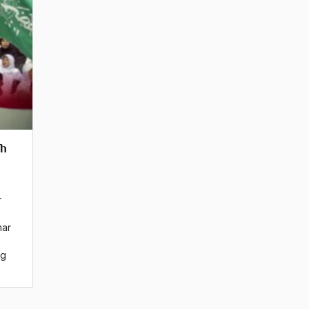
ah
r
mar
ng