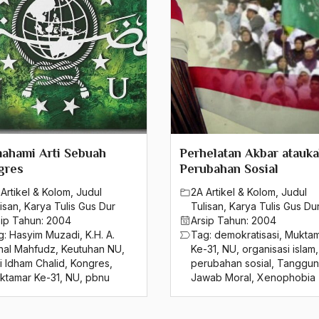
ahami Arti Sebuah
Perhelatan Akbar atauk
gres
Perubahan Sosial
Artikel & Kolom
,
Judul
2A Artikel & Kolom
,
Judul
isan
,
Karya Tulis Gus Dur
Tulisan
,
Karya Tulis Gus Du
sip Tahun:
2004
Arsip Tahun:
2004
g:
Hasyim Muzadi
,
K.H. A.
Tag:
demokratisasi
,
Mukta
hal Mahfudz
,
Keutuhan NU
,
Ke-31
,
NU
,
organisasi islam
,
i Idham Chalid
,
Kongres
,
perubahan sosial
,
Tanggu
ktamar Ke-31
,
NU
,
pbnu
Jawab Moral
,
Xenophobia