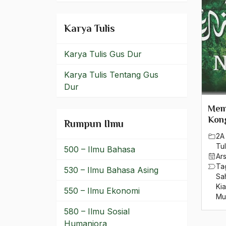
Mubaligh Muda
Karya Tulis
Mubarok
Mufakat Cibeureung
Karya Tulis Gus Dur
Mufti Hadramaut
Karya Tulis Tentang Gus
Dur
Muhaimin Iskandar
Mem
Muhammad Alzier Dianis
Kon
Rumpun Ilmu
Thabranie
2A 
Muhammad Anwar sadat
Tul
500 – Ilmu Bahasa
Ar
Ta
Muhammad Jusuf Kala
530 – Ilmu Bahasa Asing
Sa
Kia
Muhammad Mustafa al-
550 – Ilmu Ekonomi
Mu
Azami
580 – Ilmu Sosial
Muhammad Natsir
Humaniora