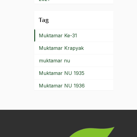
Muktamar II Semarang
2020
Tag
Muktamar ke 31
2019
Muktamar Ke-31
2018
Muktamar Krapyak
2017
muktamar nu
2016
Muktamar NU 1935
2015
Muktamar NU 1936
2014
Muktamar NU 1952
2013
Muktamar NU 1984
2012
Muktamar NU 1985
2011
Muktamar NU