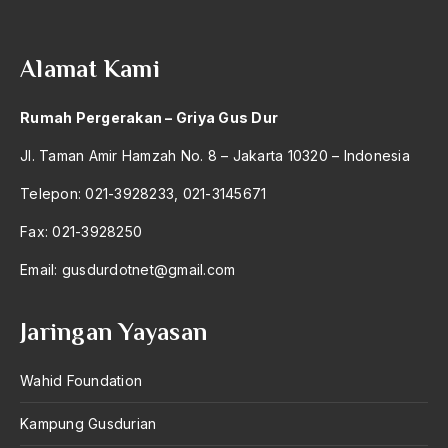
2004
Negara Adikuasa
2003
Negara Agama
Alamat Kami
2002
negara islam
Rumah Pergerakan – Griya Gus Dur
2001
Negara Komunis
Jl. Taman Amir Hamzah No. 8 – Jakarta 10320 – Indonesia
2000
Negara Muslim
Telepon: 021-3928233, 021-3145671
1999
negara pancasila
Fax: 021-3928250
1998
negara sekuler
Email:
gusdurdotnet@gmail.com
1997
Negara Sipil
1996
Negara Skuler
Jaringan Yayasan
1995
negosiasi
Wahid Foundation
1994
Neo-Modernisme Islam
Kampung Gusdurian
1993
Neo-Sosialisme