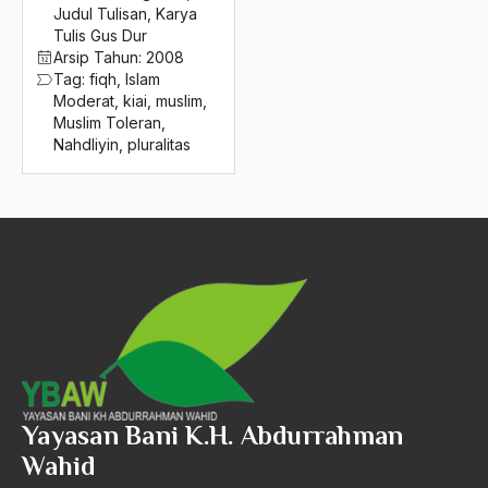
2016
Judul Tulisan
,
Karya
Nasional Khas
Tulis Gus Dur
2015
Nasionalime
Arsip Tahun:
2008
Tag:
fiqh
,
Islam
2014
nasionalis
Moderat
,
kiai
,
muslim
,
Muslim Toleran
,
2013
nasionalisme
Nahdliyin
,
pluralitas
2012
Nasionalisme Arab
2011
NAsionalisme Regional
2010
Nasrani
2009
nasser
2008
natal
2007
natuna
2006
Nazaruddin Samsudin
Yayasan Bani K.H. Abdurrahman
Wahid
2005
negara