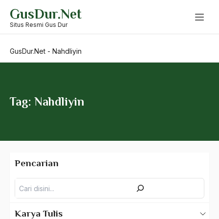
Skip
GusDur.Net
to
Muslim China
content
Situs Resmi Gus Dur
Muslim Militan
GusDur.Net
-
Nahdliyin
Muslim Radikal
Muslim Timur Tengah
Muslim Toleran
Tag: Nahdliyin
Muslimah
muslimin
Mustafa
Pencarian
Mustofa Bisri
Pencarian
Musyawarah
Musyawarah Hukum Agama
Karya Tulis