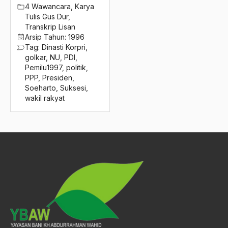
2016
4 Wawancara
,
Karya
Sultan Hadiwijaya
Tulis Gus Dur
,
2015
Sultan Trenggono
Transkrip Lisan
Arsip Tahun:
1996
2014
Sumatera Utara
Tag:
Dinasti Korpri
,
golkar
,
NU
,
PDI
,
2013
Sumber Daya ALam
Pemilu1997
,
politik
,
PPP
,
Presiden
,
2012
Sumber Daya Kultural
Soeharto
,
Suksesi
,
wakil rakyat
2011
Sumber daya Manusia
2010
sunan ampel
2009
Sunan Kalijaga
2008
Sunarwan Sukowati
2007
SUnnah Rosul
2006
sunni
2005
Suplementer