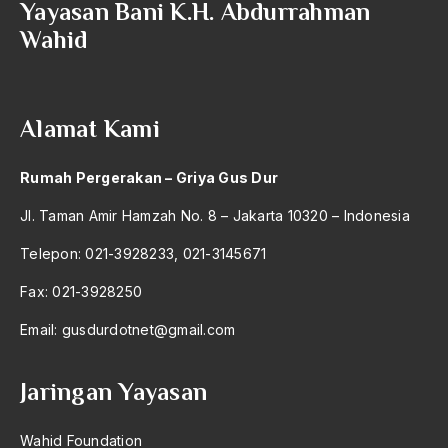
Yayasan Bani K.H. Abdurrahman
2004
Surabaya
Wahid
2003
surat gus dur
2002
surau
Alamat Kami
2001
Surga
2000
Surga dan Agama
Rumah Pergerakan – Griya Gus Dur
1999
Surga ditelapak Kaki Ibu
Jl. Taman Amir Hamzah No. 8 – Jakarta 10320 – Indonesia
1998
Survival Ability Agama
Telepon: 021-3928233, 021-3145671
1997
surya paloh
Fax: 021-3928250
1996
Susilo Bambang Yudhoyono
Email:
gusdurdotnet@gmail.com
1995
Sutan Syahris
Jaringan Yayasan
1994
Sutawidkaya
1993
Sutawijaya
Wahid Foundation