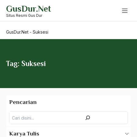
Skip
GusDur.Net
to
SU MPR
content
Situs Resmi Gus Dur
SU MPR 1978
GusDur.Net
-
Suksesi
SU MPR 1993
Suara Rakyat
Subak
Tag: Suksesi
subkultur
subsidi
Subsistem Kebudayaan
Pencarian
Subtitusi
Pencarian
Sudan
Sudut Pandang Islam
Karya Tulis