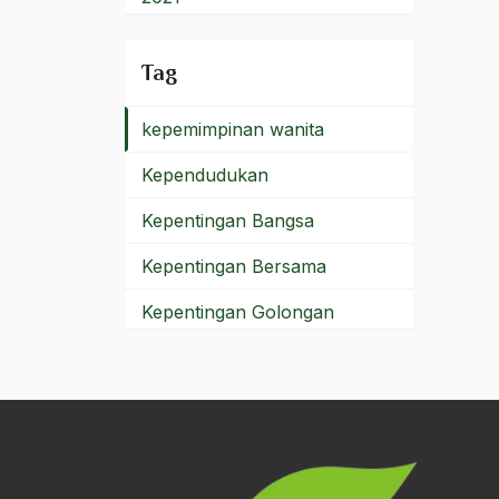
Kepemimpinan Solidarity
2020
Tag
Kepemimpinan Umat Islam
2019
kepemimpinan wanita
2018
Kependudukan
2017
Kepentingan Bangsa
2016
Kepentingan Bersama
2015
Kepentingan Golongan
2014
Kepentingan Masyarakat
2013
Kepentingan Nasional
2012
kepentingan rakyat
2011
Kepercayaan Orang