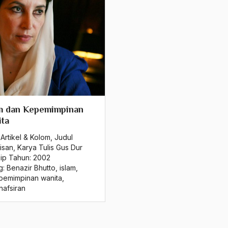
am dan Kepemimpinan
ta
Artikel & Kolom
,
Judul
isan
,
Karya Tulis Gus Dur
sip Tahun:
2002
g:
Benazir Bhutto
,
islam
,
pemimpinan wanita
,
nafsiran