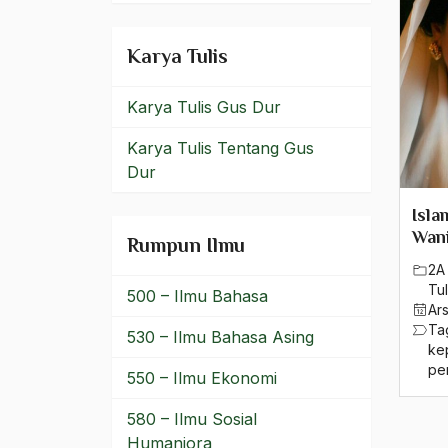
Kemajuan Peradaban
kemakmuran
Karya Tulis
kemanusiaan
Karya Tulis Gus Dur
Kematian Demokrasi
Karya Tulis Tentang Gus
kementerian agama
Dur
kemerdekaan
Isl
Wani
Rumpun Ilmu
Kemerdekaan Pers
2A 
kemiskinan
Tul
500 – Ilmu Bahasa
Ar
Ta
Kemisskinan
530 – Ilmu Bahasa Asing
ke
pe
Kemurahan hati
550 – Ilmu Ekonomi
Ken Arok
580 – Ilmu Sosial
Humaniora