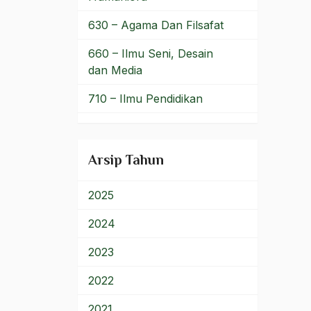
Kenakalan Remaja
630 – Agama Dan Filsafat
kennedy
660 – Ilmu Seni, Desain
kentongan
dan Media
kepala kerbau
710 – Ilmu Pendidikan
Kepedulian
900 – Rumpun Ilmu
Lainnya
Kepekaan
Arsip Tahun
kepemimpinan
2025
Kepemimpinan
Administratif
2024
Kepemimpinan Islam
2023
Kepemimpinan Majemuk
2022
Kepemimpinan Negara
2021