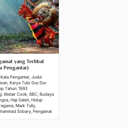
amat yang Terlibat
a Pengantar)
 Kata Pengantar
,
Judul
isan
,
Karya Tulis Gus Dur
sip Tahun:
1993
g:
Alistair Cook
,
BBC
,
Budaya
ngsa
,
Haji Saleh
,
Hidup
ragama
,
Mark Tully
,
hammad Sobary
,
Pengamat