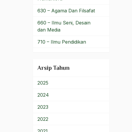
Bom
630 – Agama Dan Filsafat
bom bali
660 – Ilmu Seni, Desain
dan Media
bom borobudur
710 – Ilmu Pendidikan
bom irak
900 – Rumpun Ilmu
BPKK
Lainnya
Arsip Tahun
BPR
brawijaya
2025
Brawijaya V
2024
Brazil
2023
Brigjen K
2022
Budak Sosiologis
2021