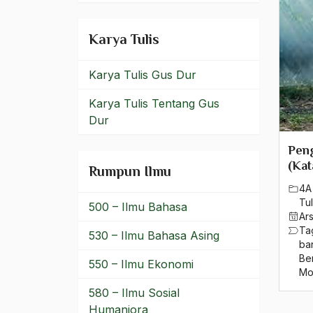
Birokrat
Karya Tulis
Birokrat Islam
Karya Tulis Gus Dur
Birokratis
Karya Tulis Tentang Gus
birokratisasi
Dur
Bis Kota
Peng
bis PPD
(Kat
Rumpun Ilmu
4A
bisri syansuri
Tul
500 – Ilmu Bahasa
Ar
BJ. Habibie
Ta
530 – Ilmu Bahasa Asing
ba
BLBI
Be
550 – Ilmu Ekonomi
Mo
Blitzkrieg
580 – Ilmu Sosial
Bobot Sangkaan
Humaniora