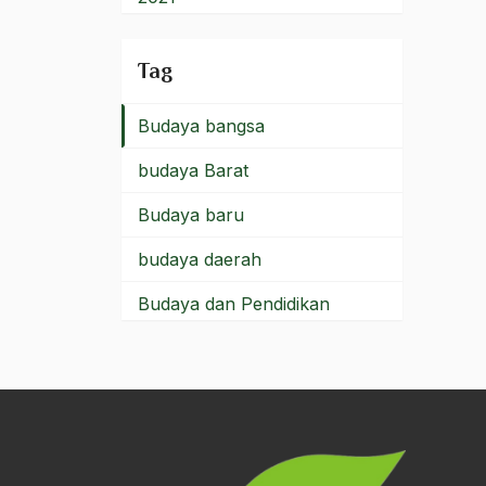
budaya
2020
Tag
Budaya Altenatif
2019
Budaya bangsa
2018
budaya Barat
2017
Budaya baru
2016
budaya daerah
2015
Budaya dan Pendidikan
2014
Budaya Indonesia
2013
budaya jawa
2012
Budaya Kaum Santri
2011
Budaya Keraton