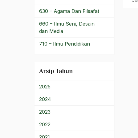
hubungan antar agama
630 – Agama Dan Filsafat
Hubungan Antarumat
660 – Ilmu Seni, Desain
Hubungan Internasional
dan Media
Hubungan Islam dan
710 – Ilmu Pendidikan
Budaya
900 – Rumpun Ilmu
Hubungan Islam dan
Lainnya
Arsip Tahun
Negara
Hubungan Islam-Kristen
2025
Hubungan NU Dengan
2024
Negara
2023
Hubungan NU-PKB
2022
Hubungan Tongkok dan
Indonesia
2021