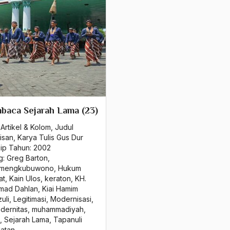
baca Sejarah Lama (23)
Artikel & Kolom
,
Judul
isan
,
Karya Tulis Gus Dur
sip Tahun:
2002
g:
Greg Barton
,
mengkubuwono
,
Hukum
at
,
Kain Ulos
,
keraton
,
KH.
mad Dahlan
,
Kiai Hamim
uli
,
Legitimasi
,
Modernisasi
,
dernitas
,
muhammadiyah
,
,
Sejarah Lama
,
Tapanuli
latan