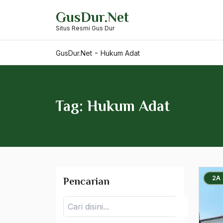
Skip
GusDur.Net
to
Hiroko Horikoshi
Situs Resmi Gus Dur
content
Hisako
-
GusDur.Net
Hukum Adat
Hisbul Wathan
Hisbullah
Histori
Tag: Hukum Adat
historisitas
Hitoshi Kato
Hjalmar Schacht
2A
Pencarian
HJC Princen
Pencarian
hmi