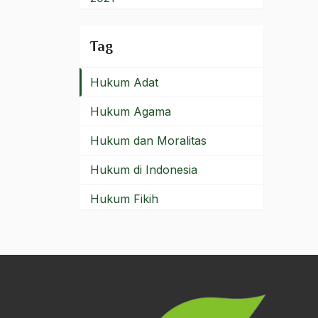
Hubungan Warga Negara
2020
Tag
Hukum
2019
Hukum Adat
2018
Hukum Agama
2017
Hukum dan Moralitas
2016
Hukum di Indonesia
2015
Hukum Fikih
2014
Hukum Internasional
2013
hukum islam
2012
Hukum Islam Ortodok
2011
Hukum Kontemporer