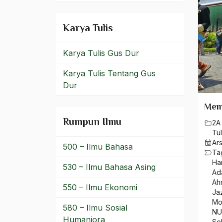
HOS Tjokroaminoto
Hosni Mubarak
Karya Tulis
Hotel JW. Marriott
Karya Tulis Gus Dur
Hri raya Imlek
Karya Tulis Tentang Gus
Hubungan Agama
Dur
Hubungan Agama dan
Mem
Negara
Rumpun Ilmu
2A 
Tul
Hubungan Agama dan
Ar
Politik
500 – Ilmu Bahasa
Ta
Ha
Hubungan Agama dan
530 – Ilmu Bahasa Asing
Ad
Sastra
Ah
550 – Ilmu Ekonomi
Jaz
HUbungan Agama Islam
Mo
580 – Ilmu Sosial
dan Negara
NU
Humaniora
Se