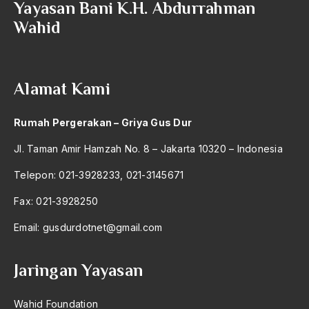
Yayasan Bani K.H. Abdurrahman
2004
Amirn Rais
Wahid
2003
amrozi
2002
Anak ibrahim
Alamat Kami
2001
Anatomi
2000
Andi Mallarangeng
Rumah Pergerakan – Griya Gus Dur
1999
Andre Gide
Jl. Taman Amir Hamzah No. 8 – Jakarta 10320 – Indonesia
1998
Angkatan Laut AS
Telepon: 021-3928233, 021-3145671
1997
Ansor
Fax: 021-3928250
1996
Antara Keyakinan dan Keuletan
Email:
gusdurdotnet@gmail.com
1995
Antarumat Beragama
Jaringan Yayasan
1994
Anti Kekerasan
1993
Anti Klimak
Wahid Foundation