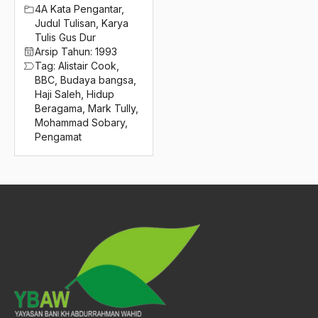
2016
4A Kata Pengantar
,
Amangkurat
Judul Tulisan
,
Karya
2015
Amar Ma'ruf Nahi Munkar
Tulis Gus Dur
Arsip Tahun:
1993
2014
ambisi politik
Tag:
Alistair Cook
,
BBC
,
Budaya bangsa
,
2013
Ambivalen
Haji Saleh
,
Hidup
Beragama
,
Mark Tully
,
2012
ambon
Mohammad Sobary
,
Pengamat
2011
Amerika
2010
amerika latin
2009
amerika serikat
2008
Amien Rais
2007
Amin Iskandar
2006
Amir
2005
Amir Syakib Arsalan