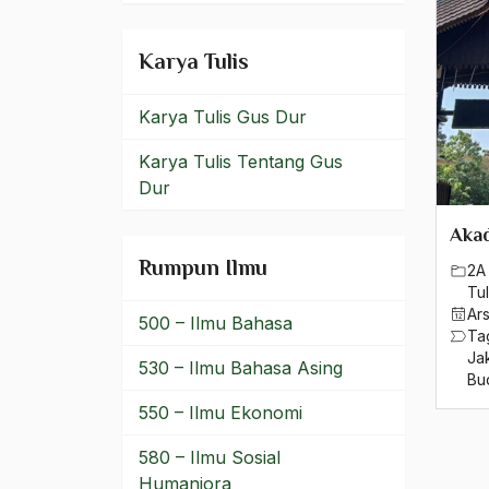
Proses Pematangan
Proses yang Belum
Karya Tulis
Selesai
Karya Tulis Gus Dur
Prospek di Masa Depan
Karya Tulis Tentang Gus
Protestan
Dur
Protestanime
Aka
Proyek Mojokuto
Rumpun Ilmu
2A 
Tul
Proyeksi masa Depan
Ar
500 – Ilmu Bahasa
Ta
Prpanganda
Ja
530 – Ilmu Bahasa Asing
Bu
PSII
550 – Ilmu Ekonomi
PT DDP
580 – Ilmu Sosial
PT Duta Dunia Perintis
Humaniora