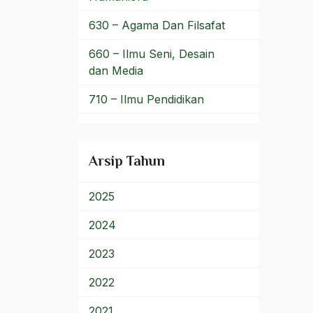
PT Lapindo Brantas
630 – Agama Dan Filsafat
Puasa
660 – Ilmu Seni, Desain
dan Media
Puja Kesuma
710 – Ilmu Pendidikan
Pulau jawa
900 – Rumpun Ilmu
Putra NU
Lainnya
Arsip Tahun
putu wijaya
Qanun Asasi
2025
qashidah
2024
Qawa'id Al-Fiqh
2023
Qawa'id Fiqh
2022
Qowa'idul Fiqh
2021