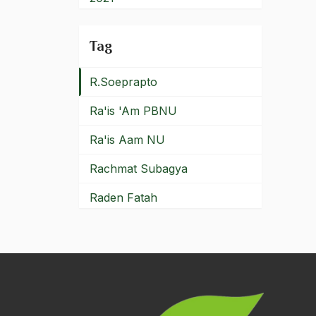
quatorze neuf deux
2020
Tag
R. Boechori
2019
R.Soeprapto
2018
Ra'is 'Am PBNU
2017
Ra'is Aam NU
2016
Rachmat Subagya
2015
Raden Fatah
2014
Raden Wijaya
2013
radikalisme
2012
Rafsanjani
2011
Rais Aam