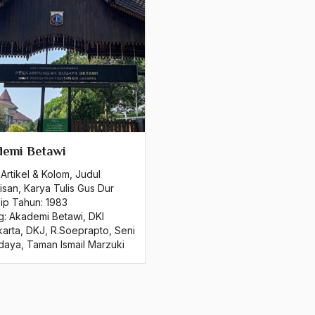
demi Betawi
Artikel & Kolom
,
Judul
isan
,
Karya Tulis Gus Dur
sip Tahun:
1983
g:
Akademi Betawi
,
DKI
karta
,
DKJ
,
R.Soeprapto
,
Seni
daya
,
Taman Ismail Marzuki