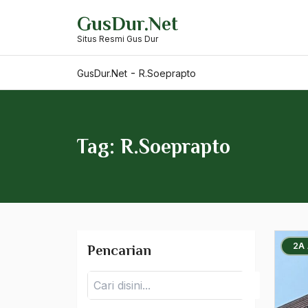
Skip
Prof. Satjipto Rahardjo
GusDur.Net
to
Prof. Syarifuddin
Situs Resmi Gus Dur
content
Profesi
-
GusDur.Net
R.Soeprapto
profesionalisme
profesionalisme
kerakyatan
Tag: R.Soeprapto
Profesor Samuel
Huntington
Proklamasi 17 Agustus
1945
2A
Pencarian
Proklamasi Kemerdekaan
Pencarian
Proses Demokratisasi