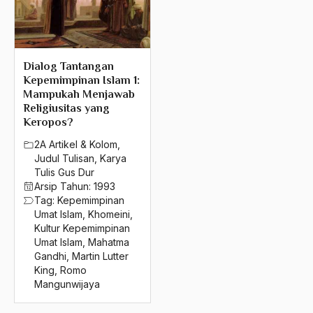
2004
kerajaan malaysia
2003
Kerajaan Mataram
2002
Dialog Tantangan
keraton
Kepemimpinan Islam 1:
2001
Mampukah Menjawab
Keraton Kartosuryo
Religiusitas yang
2000
Keraton Keranton Hamengkubuanan
Keropos?
1999
2A Artikel & Kolom
,
keraton surakarta
Judul Tulisan
,
Karya
1998
Tulis Gus Dur
Keraton Traadisional
Arsip Tahun:
1993
1997
Tag:
Kepemimpinan
Kerja Keras
Umat Islam
,
Khomeini
,
1996
kerja nyata
Kultur Kepemimpinan
Umat Islam
,
Mahatma
1995
kerjasama
Gandhi
,
Martin Lutter
King
,
Romo
1994
kerudung
Mangunwijaya
1993
kerudung di sekolah