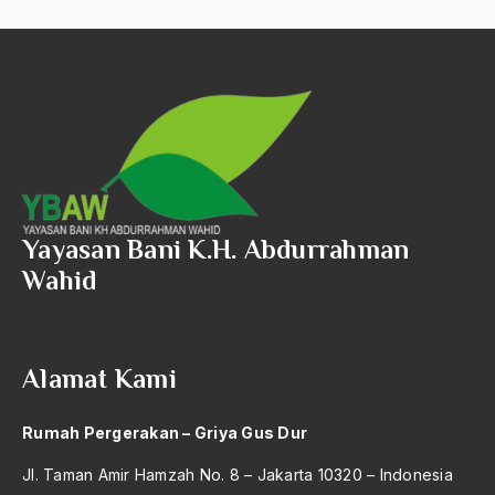
1992
Kerukunan Antar-umat Beragama
1991
Kerukunan Antarumat
1990
Kerukunan Hidup Beragama
1989
Kerukunan Umat Beragama
1988
Kerusuhan Kupang
1987
Kerusuhan Tasikmalaya
Yayasan Bani K.H. Abdurrahman
Wahid
1986
Kesabaran
1985
Kesadaran Bangsa dan Negara
1984
Kesadaran Politik
Alamat Kami
1983
Kesehatan Reproduksi
Rumah Pergerakan – Griya Gus Dur
1982
kesejahteraan
Jl. Taman Amir Hamzah No. 8 – Jakarta 10320 – Indonesia
1981
Kesejahteraan Masyarakat