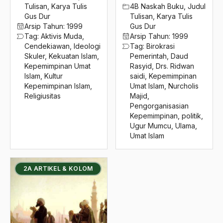
2016
Tulisan
,
Karya Tulis
4B Naskah Buku
,
Judul
kepentingan rakyat
Gus Dur
Tulisan
,
Karya Tulis
2015
Kepercayaan Orang Banyak
Arsip Tahun:
1999
Gus Dur
Tag:
Aktivis Muda
,
Arsip Tahun:
1999
2014
Keputusan Agama
Cendekiawan
,
Ideologi
Tag:
Birokrasi
Skuler
,
Kekuatan Islam
,
Pemerintah
,
Daud
2013
Keputusan Politik
Kepemimpinan Umat
Rasyid
,
Drs. Ridwan
Islam
,
Kultur
saidi
,
Kepemimpinan
2012
Keragaman Budaya
Kepemimpinan Islam
,
Umat Islam
,
Nurcholis
Religiusitas
Majid
,
2011
Keragaman Budaya Bangsa
Pengorganisasian
Kepemimpinan
,
politik
,
2010
Keragaman Kaum Muslimin
Ugur Mumcu
,
Ulama
,
2009
Umat Islam
Kerajaan Aceh
2008
Kerajaan Agraris
2A ARTIKEL & KOLOM
2007
Kerajaan Banten
2006
kerajaan demak
2005
Kerajaan kalingga