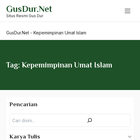
Skip
GusDur.Net
to
Kemisskinan
content
Situs Resmi Gus Dur
Kemurahan hati
GusDur.Net
-
Kepemimpinan Umat Islam
Ken Arok
Kenakalan Remaja
kennedy
Tag: Kepemimpinan Umat Islam
kentongan
kepala kerbau
Kepedulian
Pencarian
Kepekaan
Pencarian
kepemimpinan
Kepemimpinan Administratif
Karya Tulis