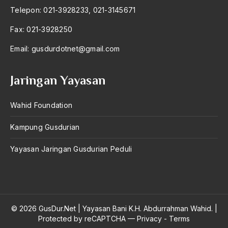
Telepon: 021-3928233, 021-3145671
1980
kesejahteraan rakyat
Fax: 021-3928250
1979
Kesenjangan Sosial-Ekonomi
Email:
gusdurdotnet@gmail.com
1978
Keserakahan Parpol
1977
kesetaraan
Jaringan Yayasan
1976
Kesetiaan
Wahid Foundation
1975
Kesultanan Demak
Kampung Gusdurian
1974
Keterbukaan
Yayasan Jaringan Gusdurian Peduli
1973
keterlibatan
1972
Ketua Delegasi Indonesia
1971
Keturunan Tionghoa
© 2026 GusDur.Net
|
Yayasan Bani K.H. Abdurrahman Wahid.
|
keunggulan budaya
Protected by reCAPTCHA —
Privacy
-
Terms