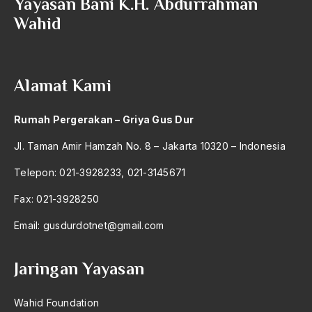
Yayasan Bani K.H. Abdurrahman
1992
Wahid
Etik Islam
1991
Etika
1990
Etika Diplomasi
Alamat Kami
1989
Etika Pembangunan
Rumah Pergerakan – Griya Gus Dur
1988
Etika Sosial
Jl. Taman Amir Hamzah No. 8 – Jakarta 10320 – Indonesia
1987
etos kerja
Telepon: 021-3928233, 021-3145671
1986
Ettori Atali
Fax: 021-3928250
1985
Eufemisme
Email:
gusdurdotnet@gmail.com
1984
Evie tamala
1983
Evolusioner
Jaringan Yayasan
1982
Fachry Ali
Wahid Foundation
1981
Fahien