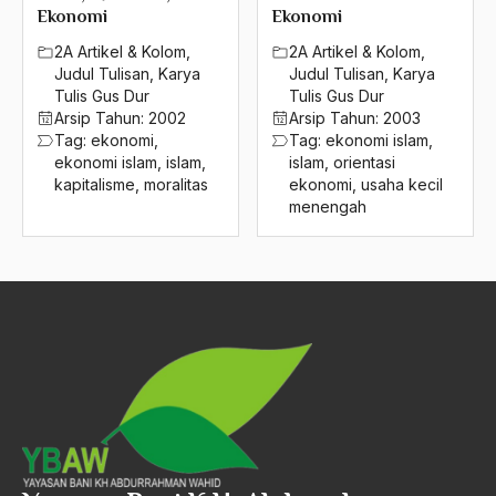
2004
Ekonomi
Ekonomi
Entitas Politik
2A Artikel & Kolom
,
2A Artikel & Kolom
,
2003
era baru
Judul Tulisan
,
Karya
Judul Tulisan
,
Karya
Tulis Gus Dur
Tulis Gus Dur
2002
Era Indonesia baru
Arsip Tahun:
2002
Arsip Tahun:
2003
Tag:
ekonomi
,
Tag:
ekonomi islam
,
2001
Era Industrialisasi
ekonomi islam
,
islam
,
islam
,
orientasi
2000
kapitalisme
,
moralitas
ekonomi
,
usaha kecil
Erman Suparno
menengah
1999
Ernest renan
1998
eropa
1997
Erosi Kebangsaan
1996
Esai Gus Dur
1995
Esensi Demokrasi
1994
Esensi Kemanuusiaan
1993
Ethiopia