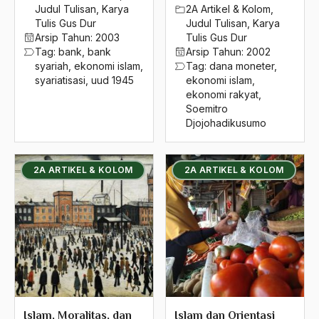
2016
Judul Tulisan
,
Karya
2A Artikel & Kolom
,
eksklusivisme
Tulis Gus Dur
Judul Tulisan
,
Karya
2015
Eksklusivistis
Arsip Tahun:
2003
Tulis Gus Dur
Tag:
bank
,
bank
Arsip Tahun:
2002
2014
Ekspor
syariah
,
ekonomi islam
,
Tag:
dana moneter
,
syariatisasi
,
uud 1945
ekonomi islam
,
2013
Elit Politik
ekonomi rakyat
,
Soemitro
2012
elite
Djojohadikusumo
2011
Elite tanding
2010
2A ARTIKEL & KOLOM
2A ARTIKEL & KOLOM
elitisme
2009
Elitisme Ekonomi
2008
Emasipasi
2007
Emha Ainun Nadjib
2006
Endang Saefudhin Anshar
2005
Engels
Islam, Moralitas, dan
Islam dan Orientasi