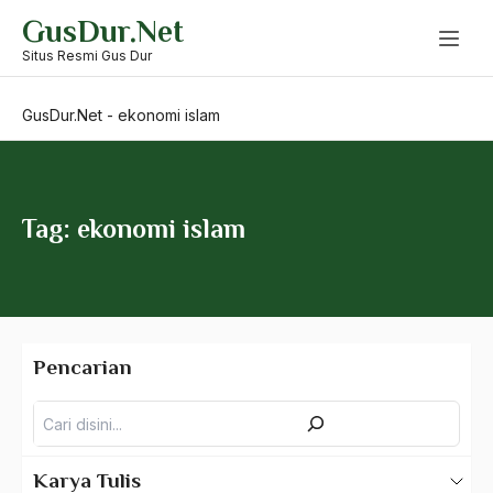
Skip
GusDur.Net
to
Dunia Usaha
content
Situs Resmi Gus Dur
Dusta
GusDur.Net
-
ekonomi islam
Dwi Fungsi
dwifungsi
Dwifungsi ABRI
Tag: ekonomi islam
Dzikir Fi'li
Dzikir Lafdzi
Ebiet. G Ade
Pencarian
Editorial 25 Januari 2003
Pencarian
Egalitarianisme
Egosentrisme
Karya Tulis