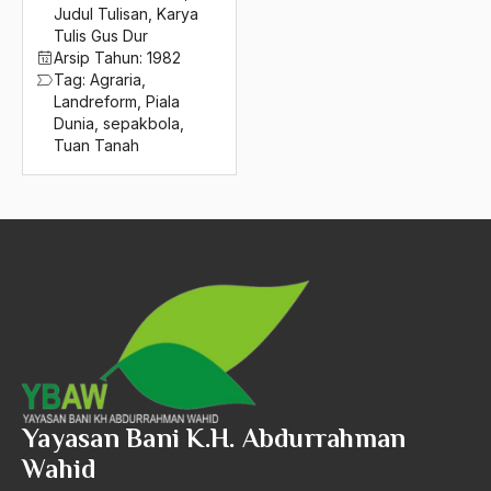
2016
Judul Tulisan
,
Karya
Ahli waris
Tulis Gus Dur
2015
ahlul sunnah wal jamaah
Arsip Tahun:
1982
Tag:
Agraria
,
2014
Ahlussunnah
Landreform
,
Piala
Dunia
,
sepakbola
,
2013
Ahlussunnah Wal jamaah
Tuan Tanah
2012
Ahmad Benbella
2011
Ahmad Daudy
2010
Ahmad Dhani
2009
Ahmad Hasan Rurbi
2008
Ahmad Khomeini
2007
Ahmad Syafi’i Ma’arif
2006
Ahmad Tirtisudiro
Yayasan Bani K.H. Abdurrahman
Wahid
2005
ahmad wahib