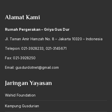
2004
Ahmad Wahid
2003
Ahmadiyah
Alamat Kami
2002
AIDS
Rumah Pergerakan – Griya Gus Dur
2001
Airport
Jl. Taman Amir Hamzah No. 8 – Jakarta 10320 – Indonesia
2000
Airport Changi
Telepon: 021-3928233, 021-3145671
1999
Airport Noto Hadi Negoro
Fax: 021-3928250
1998
Ajaran AGama
Email:
gusdurdotnet@gmail.com
1997
Ajaran Agama Islam
1996
Ajaran Islam
Jaringan Yayasan
1995
ajaran kemasyarakatan
Wahid Foundation
1994
Ajengan SIngaparna
Kampung Gusdurian
1993
Akademi Betawi