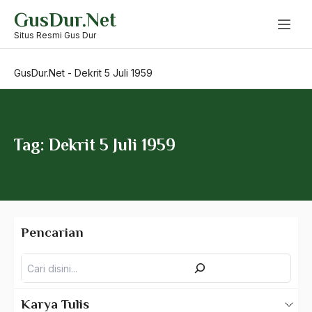
Skip
GusDur.Net
to
dalam negeri
content
Situs Resmi Gus Dur
Damon Runyon
GusDur.Net
-
Dekrit 5 Juli 1959
dana moneter
dangdut
Daniel S.Lev
Tag: Dekrit 5 Juli 1959
Darul Aqram
Darul Dakwah wal-Irsyad
Darul Hadith
Pencarian
Darurat Militer
Pencarian
das kapital
Datuk Asri
Karya Tulis