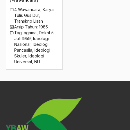
(Wawancara)
2016
Demokrasi dan Keadilan
4 Wawancara
,
Karya
2015
Demokrasi Fiqh
Tulis Gus Dur
,
Transkrip Lisan
2014
demokrasi indonesia
Arsip Tahun:
1985
Tag:
agama
,
Dekrit 5
2013
Demokrasi Kelembagaan
Juli 1959
,
Ideologi
Nasional
,
Ideologi
2012
demokrasi liberal
Pancasila
,
Ideologi
Skuler
,
Ideologi
2011
Demokrasi Model barat
Universal
,
NU
2010
Demokrasi Model Kampung
2009
Demokrasi Pancasila
2008
demokrasi terpimpin
2007
Demokrat
2006
Demokratis
2005
demokratisasi