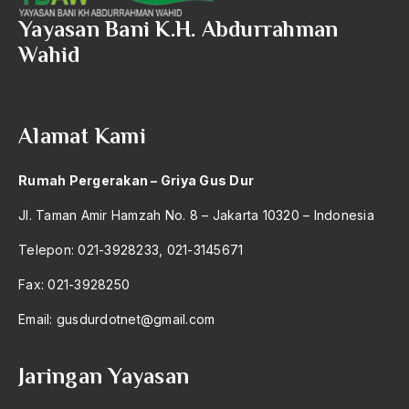
2004
Demokratisasi Kehidupan Bangsa
Yayasan Bani K.H. Abdurrahman
2003
Wahid
Demokratisasi Politik
2002
Demontrasi
2001
Denokratisasi
Alamat Kami
2000
departemen agama
Rumah Pergerakan – Griya Gus Dur
1999
Der Tagesspiegel
Jl. Taman Amir Hamzah No. 8 – Jakarta 10320 – Indonesia
1998
desentralisasi
Telepon: 021-3928233, 021-3145671
1997
desentralisasi kebudayaan bangsa
Fax: 021-3928250
1996
destabilitasi perekonomian
Email:
gusdurdotnet@gmail.com
1995
dewa 19
1994
dewa wisnu
Jaringan Yayasan
1993
Dewan Perdamaian Antar-Agama Internasional