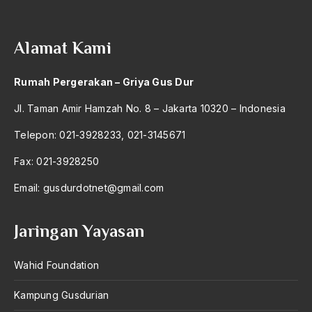
2004
Editorial 25 Januari 2003
2003
Egalitarianisme
Alamat Kami
2002
Egosentrisme
Rumah Pergerakan – Griya Gus Dur
2001
Einar Sitompul
Jl. Taman Amir Hamzah No. 8 – Jakarta 10320 – Indonesia
2000
Ekologi Budaya
Telepon: 021-3928233, 021-3145671
1999
ekonomi
Fax: 021-3928250
1998
Ekonomi dan Kultural
Email:
gusdurdotnet@gmail.com
1997
ekonomi islam
1996
Ekonomi Nasional
Jaringan Yayasan
1995
Ekonomi Negara
Wahid Foundation
1994
ekonomi rakyat
Kampung Gusdurian
1993
Ekonomi Swasta