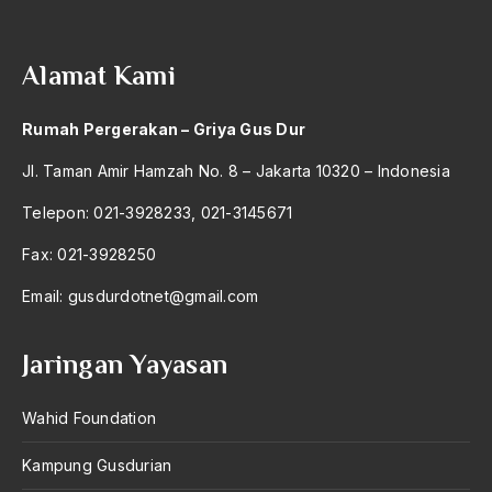
2004
bom borobudur
2003
bom irak
Alamat Kami
2002
BPKK
Rumah Pergerakan – Griya Gus Dur
2001
BPR
Jl. Taman Amir Hamzah No. 8 – Jakarta 10320 – Indonesia
2000
brawijaya
Telepon: 021-3928233, 021-3145671
1999
Brawijaya V
Fax: 021-3928250
1998
Brazil
Email:
gusdurdotnet@gmail.com
1997
Brigjen K
1996
Budak Sosiologis
Jaringan Yayasan
1995
budaya
Wahid Foundation
1994
Budaya Altenatif
Kampung Gusdurian
1993
Budaya bangsa