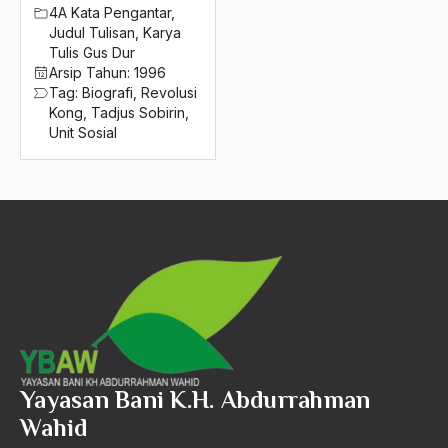
2016
4A Kata Pengantar
,
Birokrat Islam
Judul Tulisan
,
Karya
2015
Birokratis
Tulis Gus Dur
Arsip Tahun:
1996
2014
birokratisasi
Tag:
Biografi
,
Revolusi
Kong
,
Tadjus Sobirin
,
2013
Bis Kota
Unit Sosial
2012
bis PPD
2011
bisri syansuri
2010
BJ. Habibie
2009
BLBI
2008
Blitzkrieg
2007
Bobot Sangkaan
2006
Bom
Yayasan Bani K.H. Abdurrahman
Wahid
2005
bom bali