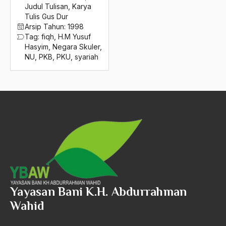
2016
Judul Tulisan
,
Karya
Tulis Gus Dur
PMII
2015
Arsip Tahun:
1998
PMKRI
Tag:
fiqh
,
H.M Yusuf
2014
Hasyim
,
Negara Skuler
,
PNU
NU
,
PKB
,
PKU
,
syariah
2013
pokok
2012
Pola Agraris
2011
Pola Hubungan
2010
Pola Niaga
2009
Pola Permainan
2008
Polarisasi dalam Kristen
2007
Yayasan Bani K.H. Abdurrahman
Polarisasi Kekuatan Islam
2006
Wahid
poligami
2005