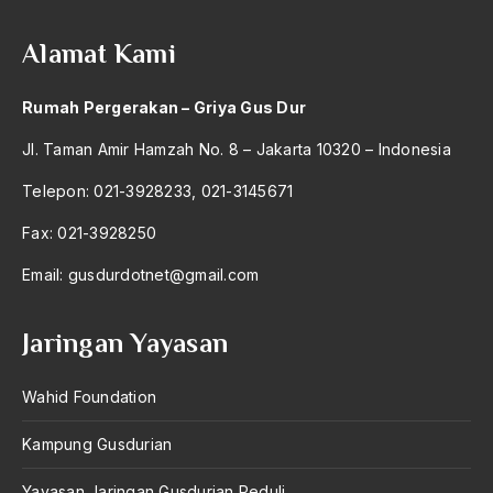
politik
2004
Politik ALiran
Alamat Kami
2003
Politik Bangsa
2002
Rumah Pergerakan – Griya Gus Dur
Politik dan Moralitas
2001
Jl. Taman Amir Hamzah No. 8 – Jakarta 10320 – Indonesia
Politik Golongan
2000
Telepon: 021-3928233, 021-3145671
Politik Inspirasional
1999
Fax: 021-3928250
Politik Islam
1998
Email:
gusdurdotnet@gmail.com
Politik Kepentingan
1997
Jaringan Yayasan
Politik Luar Negeri
1996
Politik Nasional
1995
Wahid Foundation
Politik NU
1994
Kampung Gusdurian
Politik Orde Baru
1993
Yayasan Jaringan Gusdurian Peduli