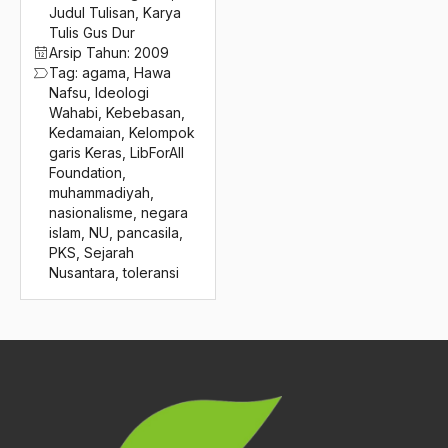
2016
Judul Tulisan
,
Karya
Keluarga Berencana
Tulis Gus Dur
2015
Kemajemukan
Arsip Tahun:
2009
Tag:
agama
,
Hawa
2014
Kemajemukan Budaya
Nafsu
,
Ideologi
Wahabi
,
Kebebasan
,
2013
Kemajuan dan Emansipasi
Kedamaian
,
Kelompok
garis Keras
,
LibForAll
2012
Kemajuan Peradaban
Foundation
,
muhammadiyah
,
2011
kemakmuran
nasionalisme
,
negara
islam
,
NU
,
pancasila
,
2010
kemanusiaan
PKS
,
Sejarah
2009
Nusantara
,
toleransi
Kematian Demokrasi
2008
kementerian agama
2007
kemerdekaan
2006
Kemerdekaan Pers
2005
kemiskinan