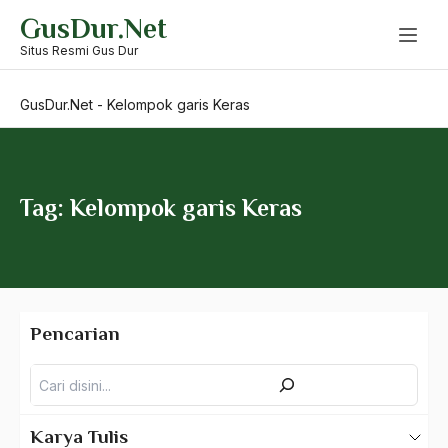
Skip
GusDur.Net
to
kekuasaan
content
Situs Resmi Gus Dur
Kekuasaan Agama
GusDur.Net
-
Kelompok garis Keras
Kekuasaan Allah
Kekuasaan Manusia
Kekuatan Islam
Tag: Kelompok garis Keras
Kekuatan Militer
Kekuatan Moral
Kekuatan Politik
Pencarian
Kelahiran NU
Pencarian
Kelemahan Gusdur
Kelembagaan
Karya Tulis