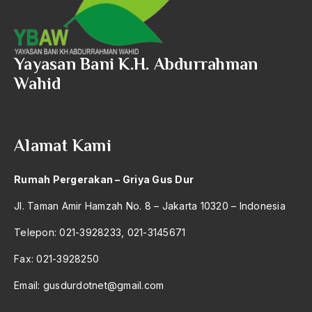
2004
Kemisskinan
2003
Kemurahan hati
Yayasan Bani K.H. Abdurrahman
2002
Ken Arok
Wahid
2001
Kenakalan Remaja
2000
kennedy
Alamat Kami
1999
kentongan
1998
kepala kerbau
Rumah Pergerakan – Griya Gus Dur
1997
Kepedulian
Jl. Taman Amir Hamzah No. 8 – Jakarta 10320 – Indonesia
1996
Kepekaan
Telepon: 021-3928233, 021-3145671
1995
kepemimpinan
Fax: 021-3928250
1994
Kepemimpinan Administratif
Email:
gusdurdotnet@gmail.com
1993
Kepemimpinan Islam