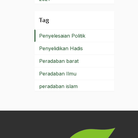
Penyabungan
2020
Tag
Penyebaran Islam
2019
Penyelesaian Politik
2018
Penyelidikan Hadis
2017
Peradaban barat
2016
Peradaban Ilmu
2015
peradaban islam
2014
Peradaban manusia
2013
Peradaban Modern
2012
Peradapan Islam
2011
Peran Agama