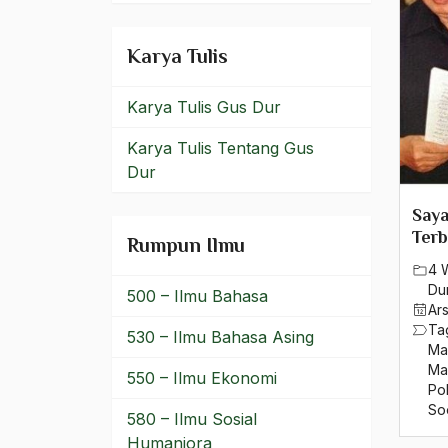
Pengajian Kitab
Karya Tulis
Pengalaman Empirik
Karya Tulis Gus Dur
Pengamat
Karya Tulis Tentang Gus
Pengambilan Keputusan
Dur
pengantar
Saya
Pengaruh Luar
Terb
Rumpun Ilmu
4 
Pengelolaan hidup
Du
500 – Ilmu Bahasa
Beragama
Ar
Ta
530 – Ilmu Bahasa Asing
Pengembangan Fikih
Ma
Ma
550 – Ilmu Ekonomi
Pengembangan Kota
Pol
So
580 – Ilmu Sosial
pengertian antarumat
Humaniora