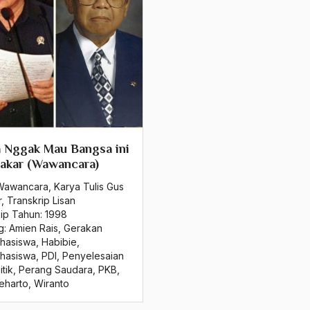
 Nggak Mau Bangsa ini
akar (Wawancara)
Wawancara
,
Karya Tulis Gus
r
,
Transkrip Lisan
sip Tahun:
1998
g:
Amien Rais
,
Gerakan
hasiswa
,
Habibie
,
hasiswa
,
PDI
,
Penyelesaian
itik
,
Perang Saudara
,
PKB
,
eharto
,
Wiranto