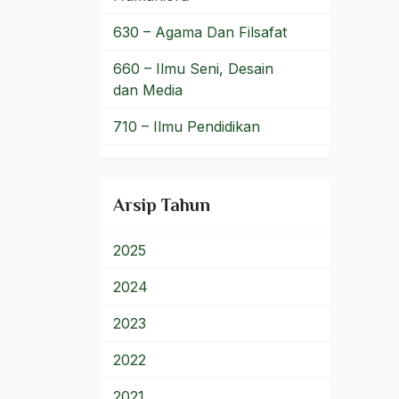
beragama
630 – Agama Dan Filsafat
Pengetahuan dan
teknologi
660 – Ilmu Seni, Desain
dan Media
penggusuran
710 – Ilmu Pendidikan
Pengikisan Aliran
900 – Rumpun Ilmu
Pengorganisasian Kegiatan
Lainnya
Umat
Arsip Tahun
Pengorganisasian
Kepemimpinan
2025
Pengusaha
2024
penistaan agama
2023
penjajahan
2022
Pentingnya Akhlak
2021