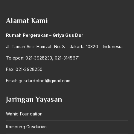
2004
Jalaluddin Rachmat
2003
Jalaludin Assuyuthi
Alamat Kami
2002
Jalur Kelaskaran
Rumah Pergerakan – Griya Gus Dur
2001
Jam'iyah
Jl. Taman Amir Hamzah No. 8 – Jakarta 10320 – Indonesia
2000
Jama’ah Islamiah
Telepon: 021-3928233, 021-3145671
1999
Jama’ah Islamiyah
Fax: 021-3928250
1998
jamaah
Email:
gusdurdotnet@gmail.com
1997
James C.Scott
1996
Jaminan dasar Keselamatan
Jaringan Yayasan
1995
Jaringan Transportasi
Wahid Foundation
1994
Jauhar
Kampung Gusdurian
1993
Jawa Barat