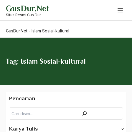
Skip
GusDur.Net
to
Islam Gedongan
content
Situs Resmi Gus Dur
islam indonesia
GusDur.Net
-
Islam Sosial-kultural
Islam Jama'ah
Islam Kanan
islam kita
Tag: Islam Sosial-kultural
Islam Kota
Islam Kultural
islam liberal
Pencarian
Islam Menang
Pencarian
Islam Militan
Islam Moderat
Karya Tulis