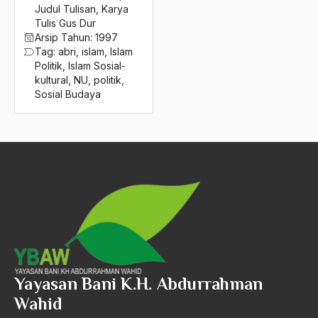
2016
Judul Tulisan
,
Karya
israel palestina
Tulis Gus Dur
2015
Israk Mikraj
Arsip Tahun:
1997
Tag:
abri
,
islam
,
Islam
2014
Istri Gus Dur
Politik
,
Islam Sosial-
kultural
,
NU
,
politik
,
2013
Italia
Sosial Budaya
2012
Ivan Illich
2011
J.Narto
2010
J5
2009
Jackie Charlton
2008
Jacques Lacan
2007
Jafar Nimeiry
2006
Jaka Tingkir
Yayasan Bani K.H. Abdurrahman
Wahid
2005
Jakarta