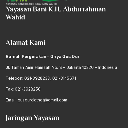
2004
Kong Hu Cu
Yayasan Bani K.H. Abdurrahman
2003
Wahid
Konghuchu
2002
konghucu
2001
Kongkow
Alamat Kami
2000
Konglomerat
Rumah Pergerakan – Griya Gus Dur
1999
Konglomerat Hitam
Jl. Taman Amir Hamzah No. 8 – Jakarta 10320 – Indonesia
1998
Kongres
Telepon: 021-3928233, 021-3145671
1997
Kongres Kebudayaan
Fax: 021-3928250
1996
Kongres Luar Biasa
Email:
gusdurdotnet@gmail.com
1995
Kongres Ospol
1994
Kongres Pemuda 1928
Jaringan Yayasan
1993
Kongres Umat Islam