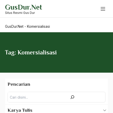
Skip
GusDur.Net
to
Kitab Konvensional
content
Situs Resmi Gus Dur
kitab kuning
GusDur.Net
-
Komersialisasi
Kitab Suci Al-Quran
KIUK
KKN
Tag: Komersialisasi
Klarifikasi
KLB
KODI
Pencarian
Koentjaraningrat
Pencarian
Koferensi Meja Bundar
Kohesi masyarakat
Karya Tulis