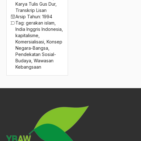
2016
Karya Tulis Gus Dur
,
Komplementer
Transkrip Lisan
2015
Komunalisme
Arsip Tahun:
1994
Tag:
gerakan islam
,
2014
Komunikasi Sosial
India Inggris Indonesia
,
kapitalisme
,
2013
komunisme
Komersialisasi
,
Konsep
Negara-Bangsa
,
2012
Komunitas Turki
Pendekatan Sosial-
Budaya
,
Wawasan
2011
konferensi
Kebangsaan
2010
Konferensi Agung Sangha Indonesia
2009
Konferensi Meja Bundar
2008
Konferensi Muslim
2007
Konflik Sosial
2006
Konfusianisme
2005
Konfusionisme