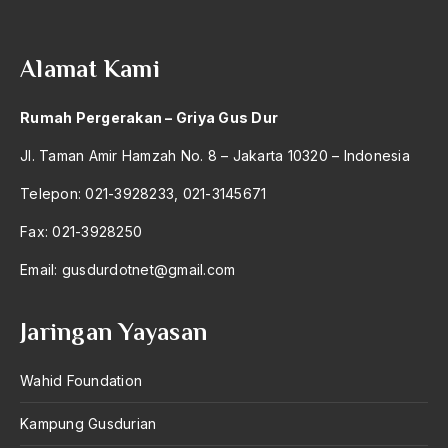
2004
MUI
2003
Mukernas RMI
Alamat Kami
2002
Mukmin
Rumah Pergerakan – Griya Gus Dur
2001
Muktamar
Jl. Taman Amir Hamzah No. 8 – Jakarta 10320 – Indonesia
2000
Muktamar Asembagus
Telepon: 021-3928233, 021-3145671
1999
Muktamar Banjarmasin
Fax: 021-3928250
1998
Muktamar Cipasung
Email:
gusdurdotnet@gmail.com
1997
Muktamar II Semarang
1996
Muktamar ke 31
Jaringan Yayasan
1995
Muktamar Ke-31
Wahid Foundation
1994
Muktamar Krapyak
Kampung Gusdurian
1993
muktamar nu