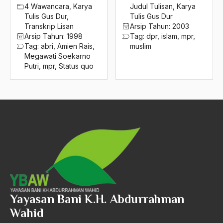
2016
4 Wawancara
,
Karya
Judul Tulisan
,
Karya
Mufakat Cibeureung
Tulis Gus Dur
,
Tulis Gus Dur
2015
Mufti Hadramaut
Transkrip Lisan
Arsip Tahun:
2003
Arsip Tahun:
1998
Tag:
dpr
,
islam
,
mpr
,
2014
Muhaimin Iskandar
Tag:
abri
,
Amien Rais
,
muslim
Megawati Soekarno
2013
Muhammad Alzier Dianis Thabranie
Putri
,
mpr
,
Status quo
2012
Muhammad Anwar sadat
2011
Muhammad Jusuf Kala
2010
Muhammad Mustafa al-Azami
2009
Muhammad Natsir
2008
Muhammad Saw
2007
Muhammaditah
2006
muhammadiyah
Yayasan Bani K.H. Abdurrahman
Wahid
2005
muhammadiyyah