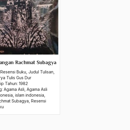
tangan Rachmat Subagya
 Resensi Buku
,
Judul Tulisan
,
rya Tulis Gus Dur
sip Tahun:
1982
g:
Agama Asli
,
Agama Asli
donesia
,
islam indonesia
,
chmat Subagya
,
Resensi
ku