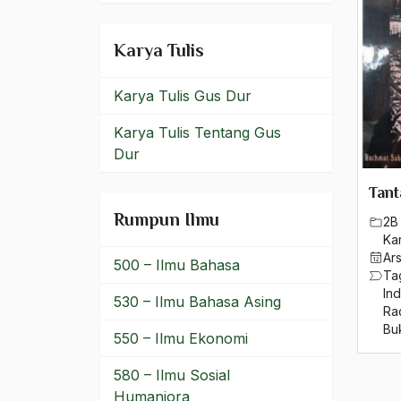
Protestan
Karya Tulis
Protestanime
Karya Tulis Gus Dur
Proyek Mojokuto
Karya Tulis Tentang Gus
Proyeksi masa Depan
Dur
Prpanganda
Tan
PSII
Rumpun Ilmu
2B
Ka
PT DDP
Ar
500 – Ilmu Bahasa
Ta
PT Duta Dunia Perintis
In
530 – Ilmu Bahasa Asing
Ra
PT Lapindo Brantas
Bu
550 – Ilmu Ekonomi
Puasa
580 – Ilmu Sosial
Puja Kesuma
Humaniora