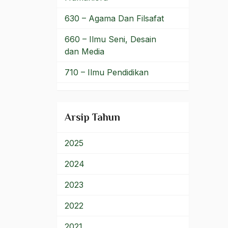
Pulau jawa
630 – Agama Dan Filsafat
Putra NU
660 – Ilmu Seni, Desain
dan Media
putu wijaya
710 – Ilmu Pendidikan
Qanun Asasi
900 – Rumpun Ilmu
qashidah
Lainnya
Arsip Tahun
Qawa'id Al-Fiqh
Qawa'id Fiqh
2025
Qowa'idul Fiqh
2024
quatorze neuf deux
2023
R. Boechori
2022
R.Soeprapto
2021