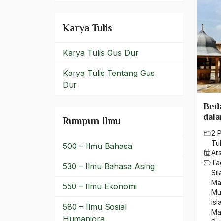
Ihsan
Ikhlas
Karya Tulis
Ikhwanul Muslimin
Karya Tulis Gus Dur
Ikrar Nusa Bhakti
Karya Tulis Tentang Gus
ilir-ilir
Dur
ilmiah
Beda
dala
Rumpun Ilmu
Ilmu Agama
2 
Ilmu Bahasa
Tul
500 – Ilmu Bahasa
Ar
Ta
Ilmu Ekonomi
530 – Ilmu Bahasa Asing
Sil
Ma
Ilmu Fiqh
550 – Ilmu Ekonomi
Mu
isl
Ilmu Islam
580 – Ilmu Sosial
Ma
Humaniora