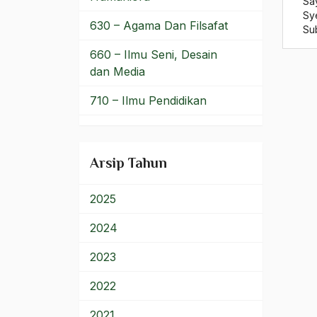
Sa
Ilmu Keagamaan Islam
Sy
630 – Agama Dan Filsafat
Su
ilmu Ketuhanan
660 – Ilmu Seni, Desain
Ilmu Pengetahuan
dan Media
Ilmu Pengetatahuan dan
710 – Ilmu Pendidikan
teknologi
900 – Rumpun Ilmu
Ilmu Politik
Lainnya
Arsip Tahun
Ilmu Riwayah
Ilmu Sosial
2025
Ilmu Syari'ah
2024
Ilmu tarekat
2023
ilmuan Islam
2022
Ilmuwan
2021