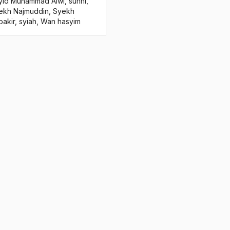
yid Muhammad Alwi
,
sunni
,
ekh Najmuddin
,
Syekh
bakir
,
syiah
,
Wan hasyim