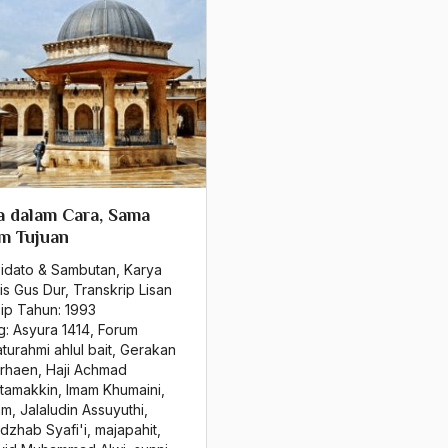
 dalam Cara, Sama
m Tujuan
Pidato & Sambutan
,
Karya
is Gus Dur
,
Transkrip Lisan
sip Tahun:
1993
g:
Asyura 1414
,
Forum
aturahmi ahlul bait
,
Gerakan
rhaen
,
Haji Achmad
tamakkin
,
Imam Khumaini
,
am
,
Jalaludin Assuyuthi
,
dzhab Syafi'i
,
majapahit
,