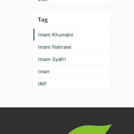
Imam
2020
Tag
Imam Ayatullah Khomenei
2019
Imam Khumaini
2018
Imam Nahrawi
2017
Imam Syafi'i
2016
Iman
2015
IMF
2014
Imperalisme Barat
2013
india
2012
India Inggris Indonesia
2011
Individu