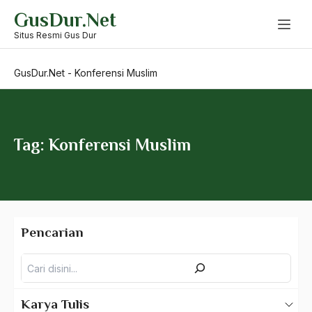
Skip
GusDur.Net
to
Komisi kahan
content
Situs Resmi Gus Dur
komisi pelilihan umum
GusDur.Net
-
Konferensi Muslim
KomiteHijaz
Komnas HAM
Komoditas
Tag: Konferensi Muslim
Komoditas Politik
Kompas
Komplementer
Pencarian
Komunalisme
Pencarian
Komunikasi Sosial
komunisme
Karya Tulis