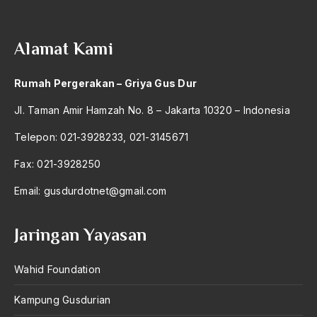
2004
Konsep Islam Tentang Manusia
2003
Konsep Keadilan
Alamat Kami
2002
konsep Kemanusiaan
Rumah Pergerakan – Griya Gus Dur
2001
Konsep Kenegaraan
Jl. Taman Amir Hamzah No. 8 – Jakarta 10320 – Indonesia
2000
Konsep Ketuhanan
Telepon: 021-3928233, 021-3145671
1999
Konsep Negara
Fax: 021-3928250
1998
Konsep Negara dan Bangsa
Email:
gusdurdotnet@gmail.com
1997
Konsep negara Islam
1996
Konsep Negara nIslam
Jaringan Yayasan
1995
Konsep Negara-Bangsa
Wahid Foundation
1994
Konsep Penyelamatan
Kampung Gusdurian
1993
Konsep PP 10